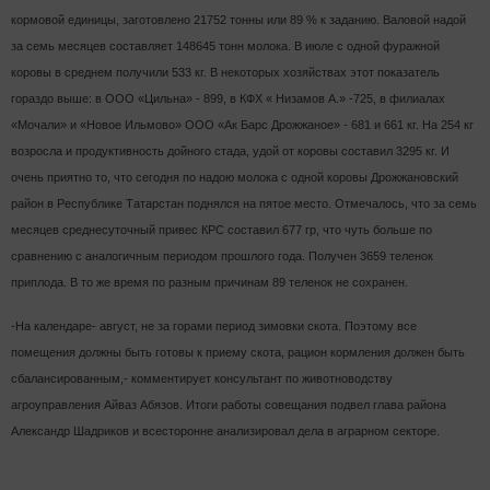
кормовой единицы, заготовлено 21752 тонны или 89 % к заданию. Валовой надой
за семь месяцев составляет 148645 тонн молока. В июле с одной фуражной
коровы в среднем получили 533 кг. В некоторых хозяйствах этот показатель
гораздо выше: в ООО «Цильна» - 899, в КФХ « Низамов А.» -725, в филиалах
«Мочали» и «Новое Ильмово» ООО «Ак Барс Дрожжаное» - 681 и 661 кг. На 254 кг
возросла и продуктивность дойного стада, удой от коровы составил 3295 кг. И
очень приятно то, что сегодня по надою молока с одной коровы Дрожжановский
район в Республике Татарстан поднялся на пятое
место. Отмечалось, что за семь
месяцев среднесуточный привес КРС составил 677 гр, что чуть больше по
сравнению с аналогичным периодом прошлого года. Получен 3659 теленок
приплода. В то же время по разным причинам 89 теленок не сохранен.
-На календаре- август, не за горами период зимовки скота. Поэтому все
помещения должны быть готовы к приему скота, рацион кормления должен быть
сбалансированным,- комментирует консультант по животноводству
агроуправления Айваз Абязов. Итоги работы совещания подвел глава района
Александр Шадриков и всесторонне анализировал дела в аграрном секторе.