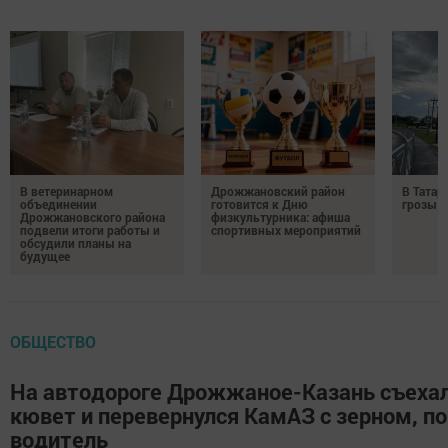
В ветеринарном
Дрожжановский район
В Татар
объединении
готовится к Дню
грозы и
Дрожжановского района
физкультурника: афиша
подвели итоги работы и
спортивных мероприятий
обсудили планы на
будущее
ОБЩЕСТВО
На автодороге Дрожжаное-Казань съехал
кювет и перевернулся КамАЗ с зерном, по
водитель