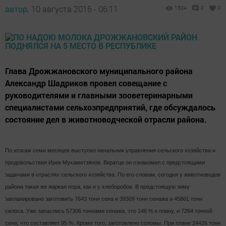
автор,
10 августа 2016 - 06:11
1504
0
0
Глава Дрожжановского муниципального района
Александр Шадриков провел совещание с
руководителями и главными зооветеринарными
специалистами сельхозпредприятий, где обсуждалось
состояние дел в животноводческой отрасли района.
По итогам семи месяцев выступил начальник управления сельского хозяйства и
продовольствия Ирек Мухаметзянов. Вкратце он ознакомил с предстоящими
задачами в отраслях сельского хозяйства. По его словам, сегодня у животноводов
района такая же жаркая пора, как и у хлеборобов. В предстоящую зиму
запланировано заготовить 7643 тонн сена и 39309 тонн сенажа и 45861 тонн
силоса. Уже запаслись 57306 тоннами сенажа, это 146 % к плану, и 7264 тонной
сена, что составляет 95 %. Кроме того, заготовлено соломы. При плане 24426 тонн