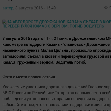
автор,
8 августа 2016 - 15:49
1
7 августа 2016 года в 11 ч. 21 мин. в Дрожжановском МР
километре автодороги Казань - Ульяновск - Дрожжаное
населенного пункта Малая Цильна , произошло опрокид
автомобиля: съехал в кювет и перевернулся грузовой а
КамАЗ, груженный зерном. Водитель погиб.
Фото с места происшествия.
Уважаемые участники дорожного движения! Главное упр
МЧС России по Республике Татарстан напоминает о нео
соблюдения установленных правил поведения на дороге.
забывайте о том, что от вас зависят здоровье и жизни д
людей. В случае любой беды вы всегда можете обратить