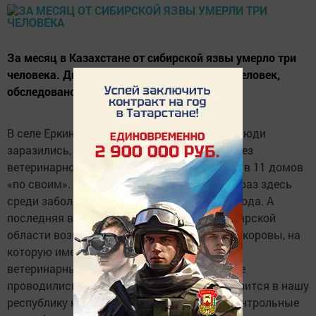
За месяц в Казахстане от сибирской язвы умерло три
человека. Диагноз был подтвержден у 16 человек,
обследовано 300 контактных лиц.
В селе Еркиндык Карагандинской области люди
заразились, когда резали больную корову без
ветеринарного осмотра, а затем мясо ушло в 11 домов
«по своим». Никто ничего не опасался. Как раз здесь
среди заболевших было два летальных исхода. А
последняя вспышка в селе Узынсу Павлодарской
области возникла после забоя охромевшей коровы, на
которую имелся ветеринарный паспорт. Но
ветеринарные мероприятия (вакцинация) не
проводились. И так как из Казахстана завозится в нашу
республику не только животные, но и подконтрольные