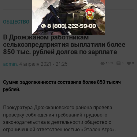
ОБЩЕСТВО
В Дрожжаном работникам
сельхозпредприятия выплатили более
850 тыс. рублей долгов по зарплате
admin,
4 апреля 2021 - 21:25
1053
0
0
Сумма задолженности составила более 850 тысяч
рублей.
Прокуратура Дрожжановского района провела
проверку соблюдения требований трудового
законодательства в деятельности общество с
ограниченной ответственностью «Эталон Агро».