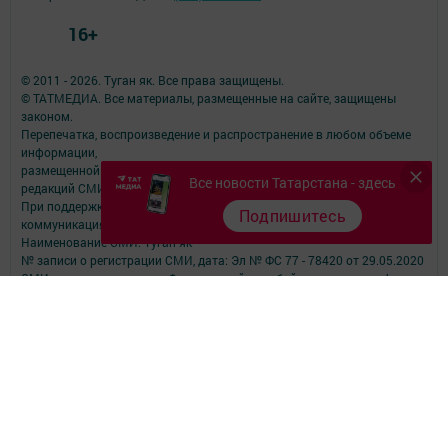
16+
© 2011 - 2026. Туган як. Все права защищены.
© ТАТМЕДИА. Все материалы, размещенные на сайте, защищены
законом.
Перепечатка, воспроизведение и распространение в любом объеме
информации,
размещенной на сайте, возможна только с письменного согласия
Все новости Татарстана - здесь
редакций СМИ.
При поддержке Республиканского агентства по печати и массовым
Подпишитесь
коммуникациям.
Наименование СМИ: Туган як
№ записи о регистрации СМИ, дата: Эл № ФС 77 - 78420 от 29.05.2020
СМИ зарегистрированно Федеральной службой по надзору в сфере
связи,
информационных технологий и массовых коммуникаций
ФИО главного редактора: Фаизова Гулия Вакифовна
Адрес редакции: 422470, Российская Федерация, Республика
Татарстан, Дрожжановский район, село Старое Дрожжаное улица
А.Абязова, д.5
Телефон редакции: Тел.: 8 (843-75) 2-26-42 Факс: 8 (843-75) 2-23-43
Для сообщений о фактах коррупции электронная почта редакции:
tuganyak@bk.ru