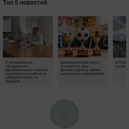
Топ 5 новостей
В ветеринарном
Дрожжановский район
В Татар
объединении
готовится к Дню
грозы и
Дрожжановского района
физкультурника: афиша
подвели итоги работы и
спортивных мероприятий
обсудили планы на
будущее