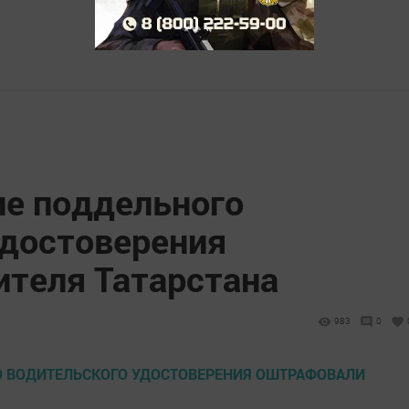
ие поддельного
удостоверения
теля Татарстана
983
0