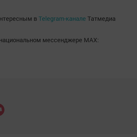
интересным в
Telegram-канале
Татмедиа
в национальном мессенджере MАХ: