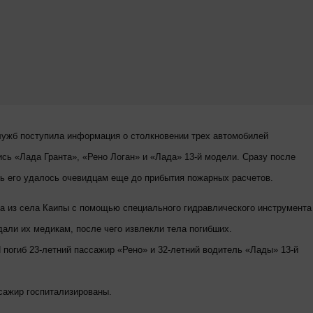
лужб поступила информация о столкновении трех автомобилей
ись «Лада Гранта», «Рено Логан» и «Лада» 13-й модели. Сразу после
ть его удалось очевидцам еще до прибытия пожарных расчетов.
а из села Каипы с помощью специального гидравлического инструмента
дали их медикам, после чего извлекли тела погибших.
погиб 23-летний пассажир «Рено» и 32-летний водитель «Лады» 13-й
ссажир госпитализированы.