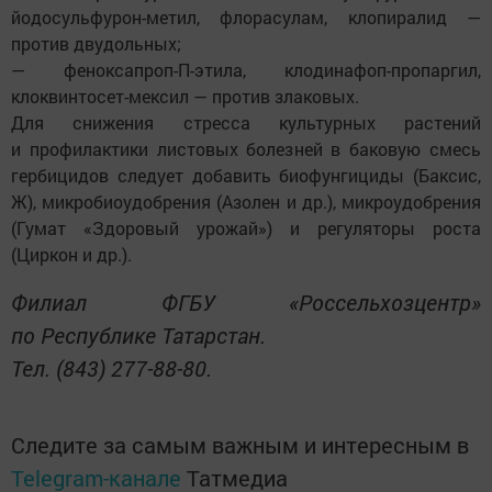
йодосульфурон-метил, флорасулам, клопиралид —
против двудольных;
— феноксапроп-П-этила, клодинафоп-пропаргил,
клоквинтосет-мексил — против злаковых.
Для снижения стресса культурных растений
и профилактики листовых болезней в баковую смесь
гербицидов следует добавить биофунгициды (Баксис,
Ж), микробиоудобрения (Азолен и др.), микроудобрения
(Гумат «Здоровый урожай») и регуляторы роста
(Циркон и др.).
Филиал ФГБУ «Россельхозцентр»
по Республике Татарстан.
Тел. (843) 277-88-80.
Следите за самым важным и интересным в
Telegram-канале
Татмедиа