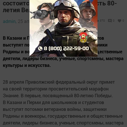
состоится марафон Знание в честь 80-
летия Великой Победы
admin,
25 апреля 2025 - 10:42
370
0
0
В Казани и Перми для школьников и студентов
выступят потомки ветеранов войны, защитники
Родины и военкоры, государственные и общественные
деятели, лидеры бизнеса, ученые, спортсмены, мастера
культуры и искусства.
28 апреля Приволжский федеральный округ примет
на своей территории просветительский марафон
Знание. В первые, посвященный 80-летию Победы.
В Казани и Перми для школьников и студентов
выступят потомки ветеранов войны, защитники
Родины и военкоры, государственные и общественные
деятели, лидеры бизнеса, ученые, спортсмены, мастера