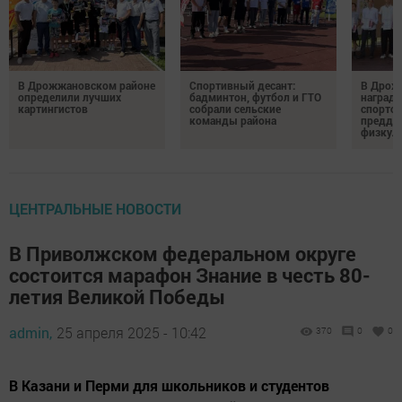
В Дрожжановском районе
Спортивный десант:
В Дрож
определили лучших
бадминтон, футбол и ГТО
награди
картингистов
собрали сельские
спортсм
команды района
преддв
физкул
ЦЕНТРАЛЬНЫЕ НОВОСТИ
В Приволжском федеральном округе
состоится марафон Знание в честь 80-
летия Великой Победы
admin,
25 апреля 2025 - 10:42
370
0
0
В Казани и Перми для школьников и студентов