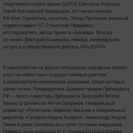
спортивного клуба армии (ЦСКА) Светлана Хоркина,
Герой Российской Федерации, летчик-космонавт
РФ Олег Скрипочка, писатель Захар Прилепин, военный
корреспондент RT Станислав Обищенко,
исследователь, автор проекта «Блокада. Всегда
со мной» Виктория Баженова, певица, телеведущая,
актриса и общественный деятель MIA BOYKA.
В мероприятии на других площадках марафона примут
участие известные государственные деятели
и руководители крупнейших компаний, среди которых
заместитель Руководителя Администрации Президента
РФ — пресс-секретарь Президента Дмитрий Песков,
Министр финансов Антон Силуанов, генеральный
директор «Росатома» Алексей Лихачев и генеральный
директор «Газпром-Медиа Холдинг» Александр Жаров.
Также в роли спикеров выступят потомки маршалов
Победы: дочь маршала И. С. Конева Наталия Конева,