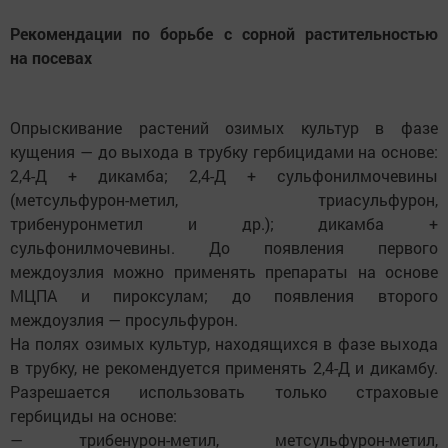
Рекомендации по борьбе с сорной растительностью
на посевах
Опрыскивание растений озимых культур в фазе
кущения — до выхода в трубку гербицидами на основе:
2,4-Д + дикамба; 2,4-Д + сульфонилмочевины
(метсульфурон-метил, триасульфурон,
трибенуронметил и др.); дикамба +
сульфонилмочевины. До появления первого
междоузлия можно применять препараты на основе
МЦПА и пироксулам; до появления второго
междоузлия — просульфурон.
На полях озимых культур, находящихся в фазе выхода
в трубку, не рекомендуется применять 2,4-Д и дикамбу.
Разрешается использовать только страховые
гербициды на основе:
— трибенурон-метил, метсульфурон-метил,