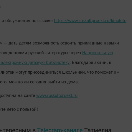
сы.
 и обсуждения по ссылке:
https://www.roskultproekt.ru/kinoleto
в» — дать детям возможность освоить прикладные навыки
оизведениями русской литературы через
Национальную
электронную детскую библиотеку
. Благодаря акции, к
лиотек могут присоединиться школьники, что поможет им
того, можно ли сегодня выйти из дома.
оступна на сайте
www.roskultproekt.ru
те лето с пользой!
интересным в
Telegram-канале
Татмедиа