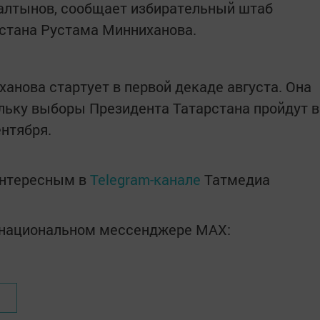
лтынов, сообщает избирательный штаб
рстана Рустама Минниханова.
анова стартует в первой декаде августа. Она
ольку выборы Президента Татарстана пройдут в
ентября.
интересным в
Telegram-канале
Татмедиа
в национальном мессенджере MАХ: