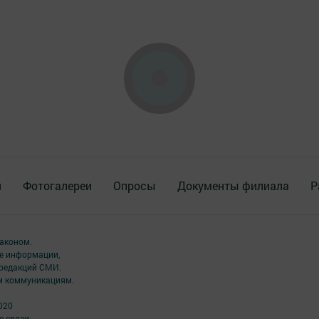
я
Фотогалереи
Опросы
Документы филиала
Р
аконом.
ме информации,
 редакций СМИ.
ым коммуникациям.
020
 связи,