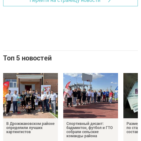
Топ 5 новостей
В Дрожжановском районе
Спортивный десант:
Размер 
определили лучших
бадминтон, футбол и ГТО
по стар
картингистов
собрали сельские
состави
команды района