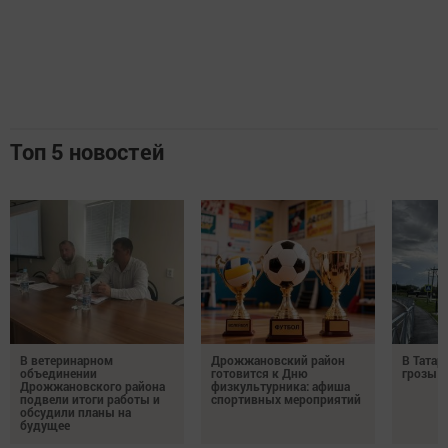
Топ 5 новостей
В ветеринарном
Дрожжановский район
В Татар
объединении
готовится к Дню
грозы и
Дрожжановского района
физкультурника: афиша
подвели итоги работы и
спортивных мероприятий
обсудили планы на
будущее