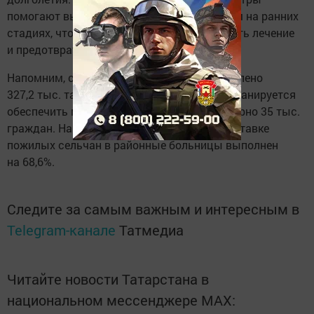
помогают выявить проблемы со здоровьем на ранних
стадиях, что позволяет своевременно начать лечение
и предотвратить серьезные осложнения.
Напомним, с 2019 по 2024 год было доставлено
327,2 тыс. татарстанцев. В текущем году планируется
обеспечить медицинскими услугами примерно 35 тыс.
граждан. На сегодняшний день план по доставке
пожилых сельчан в районные больницы выполнен
на 68,6%.
Следите за самым важным и интересным в
Telegram-канале
Татмедиа
Читайте новости Татарстана в
национальном мессенджере MАХ: