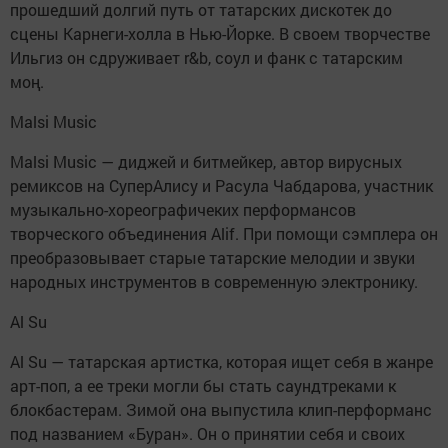
прошедший долгий путь от татарских дискотек до
сцены Карнеги-холла в Нью-Йорке. В своем творчестве
Ильгиз он сдруживает r&b, соул и фанк с татарским
моң.
Malsi Music
Malsi Music — диджей и битмейкер, автор вирусных
ремиксов на СуперАлису и Расула Чабдарова, участник
музыкально-хореографичеких перформансов
творческого объединения Alif. При помощи сэмплера он
преобразовывает старые татарские мелодии и звуки
народных инструментов в современную электронику.
Al Su
Al Su — татарская артистка, которая ищет себя в жанре
арт-поп, а ее треки могли бы стать саундтреками к
блокбастерам. Зимой она выпустила клип-перформанс
под названием «Буран». Он о принятии себя и своих