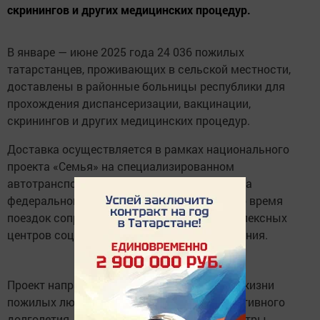
скринингов и других медицинских процедур.
В январе — июне 2025 года 24 036 пожилых
татарстанцев, проживающих в сельской местности,
доставлены в районные больницы республики для
прохождения диспансеризации, вакцинации,
скринингов и других медицинских процедур.
Доставка осуществляется в рамках национального
проекта «Семья» на специализированном
автотранспорте, приобретенном на средства
федерального бюджета. Пожилых людей во время
поездок сопровождают специалисты комплексных
центров социального обслуживания населения.
Проект направлен на повышение качества жизни
пожилых людей и создание условий для активного
долголетия. Регулярные медицинские осмотры