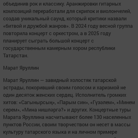
объединив рок и классику. Аранжировки гитарных
композиций переработали для скрипок и виолончелей,
создав уникальный саунд, который критики назвали
«битвой и дружбой жанров». В 2024 году весной группа
повторила концерт с оркестром, а в 2025 году
планирует сыграть большой концерт с
государственным камерным хором республики
Татарстан.
Марат Яруллин
Марат Яруллин — завидный холостяк татарской
эстрады, покоривший своим голосом и харизмой не
один десяток женских сердец. Исполнитель громких
хитов: «Сагынырсың», «Парым син», «Гүзəлем», «Минем
серем», «Мина нишлəргə?» и других. Концертные туры
Марата Яруллина насчитывают более 130 населенных
пунктов России, своим творчеством он несет в массы
культуру татарского языка и на личном примере