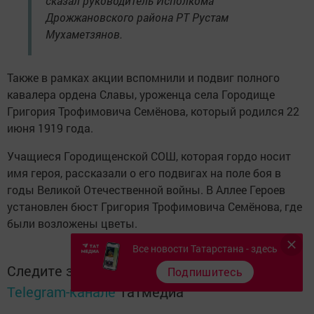
сказал руководитель Исполкома
Дрожжановского района РТ Рустам
Мухаметзянов.
Также в рамках акции вспомнили и подвиг полного
кавалера ордена Славы, уроженца села Городище
Григория Трофимовича Семёнова, который родился 22
июня 1919 года.
Учащиеся Городищенской СОШ, которая гордо носит
имя героя, рассказали о его подвигах на поле боя в
годы Великой Отечественной войны. В Аллее Героев
установлен бюст Григория Трофимовича Семёнова, где
были возложены цветы.
Все новости Татарстана - здесь
Следите за самым важным и интересным в
Подпишитесь
Telegram-канале
Татмедиа