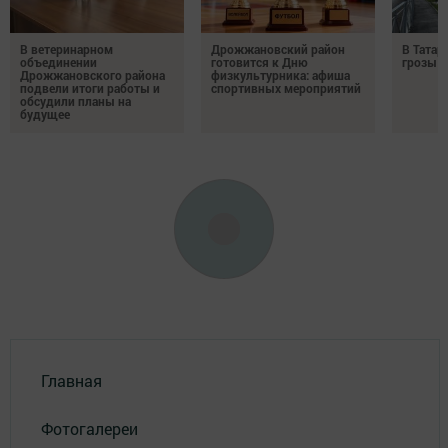
В ветеринарном
Дрожжановский район
В Татар
объединении
готовится к Дню
грозы и
Дрожжановского района
физкультурника: афиша
подвели итоги работы и
спортивных мероприятий
обсудили планы на
будущее
Главная
Фотогалереи