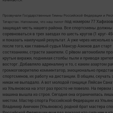
начинаются.
Прозвучали Государственные Гимны Российской Федерации и Рес
под номером 77 Хафизов
Татарстан. Напомним, что наш пилот
защищал честь нашего района. Все спортсмены должны
соревноваться в трех заездах по шесть кругов (1 круг- 4
и показать наилучший результат. А уже через несколько 
после того, как главный судья Мансур Азюков дал старт
состязаниям, страсти закипели. С рёвом автомобили пр
крутые виражи, поднимая столбы пыли и приводя зрител
восторг. Добавляло адреналину и то, с каким азартом ра
громкоговорителю комментатор, эмоционально предста
спортсменов, их работу на дистанции. В общем, скучать
никак не выпадало. А вот молодой гонщице Ляйсан Сана
из Ульяновска на этот раз просто не повезло. На первом 
машина вышла из строя. Сегодня она ограничилась лиш
местом. Мастер спорта Российской Федерации из Ульян
Владимир Аничкин (Ульяновск), родной брат мастера сп
Российской Федерации еще раз доказал кто сильнее и кт