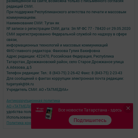
размещенной на сайте, возможна только с письменного согласия
редакций СМИ.
При поддержке Республиканского агентства по печати и массовым
коммуникациям.
Наименование СМИ: Туган як
№ записи о регистрации СМИ, дата: Эл № ФС 77 - 78420 от 29.05.2020
СМИ зарегистрированно Федеральной службой по надзору в сфере
связи,
информационных технологий и массовых коммуникаций
ФИО главного редактора: Фаизова Гулия Вакифовна
Адрес редакции: 422470, Российская Федерация, Республика
Татарстан, Дрожжановский район, село Старое Дрожжаное улица
А.Абязова, д.5
Телефон редакции: Тел.: 8 (843-75) 2-26-42 Факс: 8 (843-75) 2-23-43
Для сообщений о фактах коррупции электронная почта редакции:
tuganyak@bk.ru
Учредитель СМИ: АО «ТАТМЕДИА»
Антикоррупционная политика
АО «ТАТМЕДИА» использует «cookie»
для персонализации сервисов и
Все новости Татарстана - здесь
удобства пользователей сайтом.
Использование «cookie» можно отменить в настройках браузера.
Подпишитесь
Политика конфиденциальности