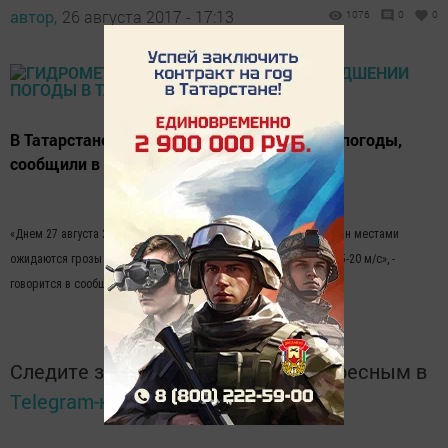
автор,
26 августа 2017 - 17:13
1076
0
0
В Татарстане завтра ожидается ухудшение погоды,
сообщили в Гидрометцентре РТ.
«Днем 27 августа 2017 года на территории Республики Татарстан местами
ожидаются грозы с кратковременными усилениями ветра до 15-20 м/с», -
говорится в сообщении Гидрометцентра РТ.
Следите за самым важным и интересным в
Telegram-канале
Татмедиа