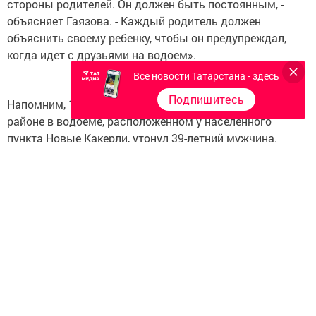
стороны родителей. Он должен быть постоянным, -
объясняет Гаязова. - Каждый родитель должен
объяснить своему ребенку, чтобы он предупреждал,
когда идет с друзьями на водоем».
Все новости Татарстана - здесь
Подпишитесь
Напомним, 19 июля 2016 года в Дрожжановском
районе в водоёме, расположенном у населенного
пункта Новые Какерли, утонул 39-летний мужчина.
Читайте
http://chuprale-online.ru/ru/the-news/item/9664-
v-droghghanovskom-rayone-v-prydy-ytonyl-myghina.html
Фото: proufu.ru
Следите за самым важным и интересным в
Telegram-канале
Татмедиа