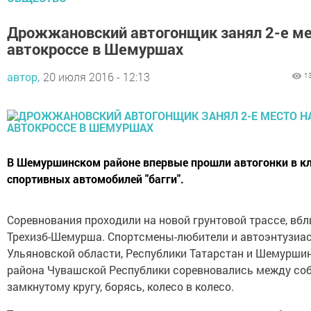
Дрожжановский автогонщик занял 2-е ме
автокроссе в Шемуршах
автор,
20 июля 2016 - 12:13
1
В Шемуршинском районе впервые прошли автогонки в к
спортивных автомобилей "багги".
Соревнования проходили на новой грунтовой трассе, вбли
Трехизб-Шемурша. Спортсмены-любители и автоэнтузиа
Ульяновской области, Республики Татарстан и Шемурши
района Чувашской Республики соревновались между соб
замкнутому кругу, борясь, колесо в колесо.