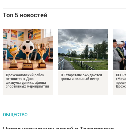
Топ 5 новостей
Дрожжановский район
В Татарстане ожидаются
XIX Рел
готовится к Дню
грозы и сильный ветер
«Мочале
физкультурника: афиша
прошли
спортивных мероприятий
Дрожжа
ОБЩЕСТВО
Число утонувших детей в Татарстане