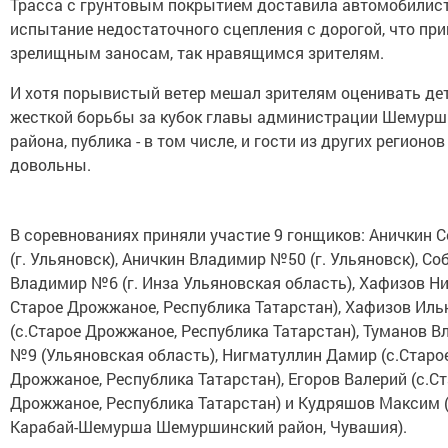
Трасса с грунтовым покрытием доставила автомобилис
испытание недостаточного сцепления с дорогой, что при
зрелищным заносам, так нравящимся зрителям.
И хотя порывистый ветер мешал зрителям оценивать де
жесткой борьбы за кубок главы администрации Шемурш
района, публика - в том числе, и гости из других регионов
довольны.
В соревнованиях приняли участие 9 гонщиков: Аничкин 
(г. Ульяновск), Аничкин Владимир №50 (г. Ульяновск), Со
Владимир №6 (г. Инза Ульяновская область), Хафизов Ни
Старое Дрожжаное, Республика Татарстан), Хафизов Ил
(с.Старое Дрожжаное, Республика Татарстан), Туманов 
№9 (Ульяновская область), Нигматуллин Дамир (с.Старо
Дрожжаное, Республика Татарстан), Егоров Валерий (с.С
Дрожжаное, Республика Татарстан) и Кудряшов Максим (
Карабай-Шемурша Шемуршинский район, Чувашия).