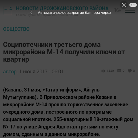
НОВОСТИ ДРОЖЖАНОВСКОГО РАЙОНА
16+
5
Автоматическое закрытие баннера через
Газета "Туган як" - Дрожжановский район
ОБЩЕСТВО
Соципотечники третьего дома
микрорайона М-14 получили ключи от
квартир
автор,
1 июня 2017 - 06:01
1349
0
0
(Казань, 31 мая, «Татар-информ», Айгуль
Мутыгуллина). В Приволжском районе Казани в
микрорайоне М-14 прошло торжественное заселение
очередного дома, построенного по программе
социальной ипотеки. 255-квартирный 18-этажный дом
№ 17 по улице Андрея Адо стал третьим по счету
домом, сданным в данном микрорайоне.