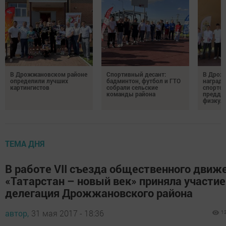
В Дрожжановском районе
Спортивный десант:
В Дрож
определили лучших
бадминтон, футбол и ГТО
награди
картингистов
собрали сельские
спортсм
команды района
преддв
физкул
ТЕМА ДНЯ
В работе VII съезда общественного движ
«Татарстан – новый век» приняла участие
делегация Дрожжановского района
автор,
31 мая 2017 - 18:36
1