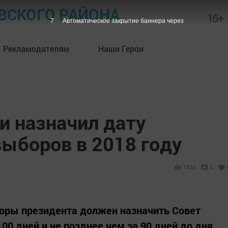
СКОГО РАЙОНА
16+
6
Автоматическое закрытие баннера через
Рекламодателям
Наши Герои
и назначил дату
выборов в 2018 году
1305
0
боры президента должен назначить Совет
00 дней и не позднее чем за 90 дней до дня