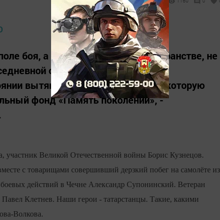
1160
0
поле боя, а в мирном уличном пространстве, не
вседневной одежде. Не с трибуны и в
оянии вытянутой руки? Фотосессия, которую
ельный фонд «Память поколений», -
.
за, участник Великой Оте­чественной войны Борис Кузнецов.
вместе с товарищами со­вершивший дерзкий побег на самолёте из
к боевых действий в Чечне Александр Супо­нинский. Ветеран
Павел Клетнев. Наши герои - татарстан­цы. Такие, какими
ова-Волкова.