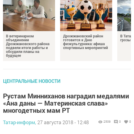
В ветеринарном
Дрожжановский район
В Татар
объединении
готовится к Дню
грозы и
Дрожжановского района
физкультурника: афиша
подвели итоги работы и
спортивных мероприятий
обсудили планы на
будущее
ЦЕНТРАЛЬНЫЕ НОВОСТИ
Рустам Минниханов наградил медалями
«Ана даны — Материнская слава»
многодетных мам РТ
Татар-информ,
27 августа 2018 - 12:48
2509
0
0