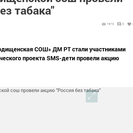
ез табака"
1610
0
одищенская СОШ» ДМ РТ стали участниками
ческого проекта SMS-дети провели акцию