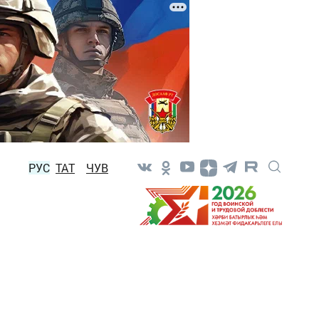
РУС
ТАТ
ЧУВ