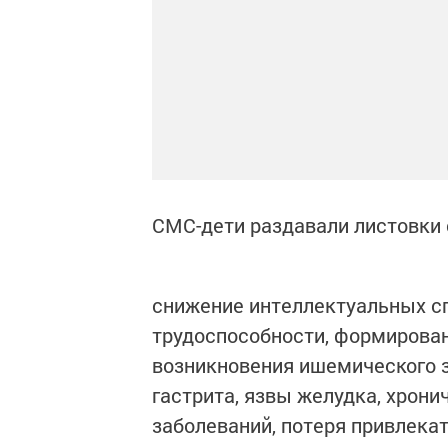
СМС-дети раздавали листовк
снижение интеллектуальных сп
трудоспособности, формирован
возникновения ишемического з
гастрита, язвы желудка, хрони
заболеваний, потеря привлека