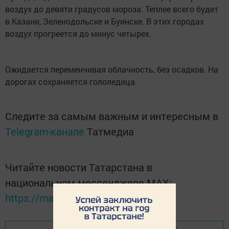
воздух до девяти градусов мороза. Теплее всего будет
в Казани, Зеленодольске и Буинске. В этих городах
воздух прогреется до минус четырех.
Ожидается переменчивая облачность, без осадков. На
дорогах сохраняется гололедица.
Следите за самым важным и интересным в
Telegram-канале
Татмедиа
Читайте новости Татарстана в
национальном мессенджере MАХ:
https://max.ru/tatmedia