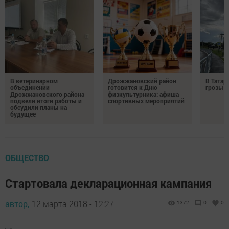
В ветеринарном
Дрожжановский район
В Татар
объединении
готовится к Дню
грозы и
Дрожжановского района
физкультурника: афиша
подвели итоги работы и
спортивных мероприятий
обсудили планы на
будущее
ОБЩЕСТВО
Cтартовала декларационная кампания
автор,
12 марта 2018 - 12:27
1372
0
0