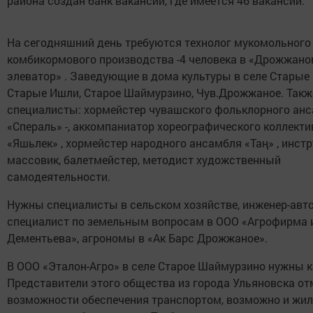
района создан банк вакансий, где имеется 46 вакансий.
На сегодняшний день требуются технолог мукомольного
комбикормового производства -4 человека в «Дрожжано
элеватор» . Заведующие в дома культуры в селе Старые 
Старые Ишли, Старое Шаймурзино, Чув.Дрожжаное. Так
специалисты: хормейстер чувашского фольклорного ан
«Спераль» -, аккомпаниатор хореографического коллекти
«Яшьлек» , хормейстер народного ансамбля «Таң» , инстр
массовик, балетмейстер, методист художственный
самодеятельности.
Нужны специалисты в сельском хозяйстве, инженер-авт
специалист по земельным вопросам в ООО «Агрофирма и
Дементьева», агрономы в «Ак Барс Дрожжаное».
В ООО «Эталон-Агро» в селе Старое Шаймурзино нужны 
Представители этого общества из города Ульяновска отм
возможности обеспечения транспортом, возможно и жи