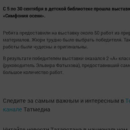
С 5 по 30 сентября в детской библиотеке прошла выстав
«Симфония осени».
Ребята предоставили на выставку около 50 работ из пр
материалов. Жюри трудно было выбрать победителя. Так
работы были чудесны и оригинальны.
В результате победителем выставки оказался 2 «А» клас
(руководитель Эльвира Фатыхова), предоставивший сам
большое количество работ.
Следите за самым важным и интересным в
T
канале
Татмедиа
Читайте новости Татарстана в национальном