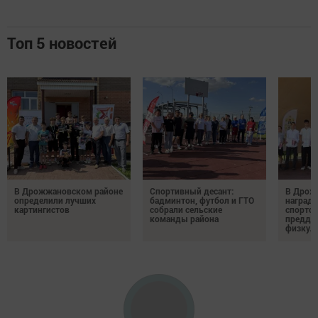
Топ 5 новостей
В Дрожжановском районе
Спортивный десант:
В Дрож
определили лучших
бадминтон, футбол и ГТО
награди
картингистов
собрали сельские
спортсм
команды района
преддв
физкул