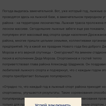
Погода выдалась замечательной. Вот, уже который год, лыжные 
проводятся здесь на лыжной базе, в замечательном природном у
района - на территории лесничества. Лыжная трасса проложена 
лесном массиве. Сегодняшние лыжные забеги еще раз показали,
популярен этот массовый вид спорта среди населения Дрожжано
района, многие пришли целыми семьями, коллективами организа
предприятий. Ну а какой же праздник Нового года без доброго Д
Мороза и его верной спутницы - Снегурочки? На зимнем стадионе
песня в исполнении Деда Мороза. Спортсменов и гостей тепло
поприветствовал глава района Александр Шадриков. Он поздрави
любителей лыжного спорта и подчеркнул, что с каждым годом эт
спорта приобретает большую популярность.
«Отрадно то, что каждый год в лыжный спорт района приходят н
спортсмены, улучшаются результаты. Такие соревнования способ
популяризации этого вида спорта. Кроме того, соревнования пров
только для привлечения населения к занятиям лыжным спортом, 