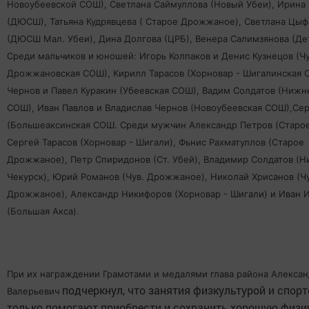
Новоубеевской СОШ), Светлана Саймуллова (Новый Убеи), Ирина
(ДЮСШ), Татьяна Кудрявцева ( Старое Дрожжаное), Светлана Цы
(ДЮСШ Мал. Убеи), Дина Долгова (ЦРБ), Венера Салимзянова (Де
Среди мальчиков и юношей: Игорь Колпаков и Денис Кузнецов (Чу
Дрожжановская СОШ), Кирилл Тарасов (Хорновар - Шигалинская 
Чернов и Павел Куракин (Убеевская СОШ), Вадим Солдатов (Нижн
СОШ), Иван Павлов и Владислав Чернов (Новоубеевская СОШ),Се
(Большеаксинская СОШ. Среди мужчин Александр Петров (Старое
Сергей Тарасов (Хорновар - Шигали), Фьнис Рахматуллов (Старое
Дрожжаное), Петр Спиридонов (Ст. Убей), Владимир Солдатов (Н
Чекурск), Юрий Романов (Чув. Дрожжаное), Николай Хрисанов (Чу
Дрожжаное), Александр Никифоров (Хорновар - Шигали) и Иван 
(Большая Акса).
При их награждении Грамотами и медалями глава района Алекса
подчеркнул, что занятия физкультурой и спорт
Валерьевич
только помогают приобрести и сохранить хорошую физ