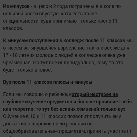
Из минусов
- в целом 2 года потрачены в школе по
большей части впустую, хотя есть такие
специальности, куда принимают только после 11
классов.
К минусам поступления в колледж после 11 классов
мы
отнесем затянувшейся взросление, так как все же для
17 - 18 летних молодых людей в колледже опека уже
чрезмерная. Но тут все индивидуально, кому-то это
будет только в плюс.
Вуз после 11 классов плюсы и минусы
Если мы говорим о ребенке, к
оторый настроен на
глубокое изучение предметов и больше проявляет себя
как теоретик, то тут без всяких сомнений только вуз
.
Обучение в 10 и 11 классах позволит получить ему
достаточно широкий спектр знаний по
общеобразовательным предметам, принять участие (и