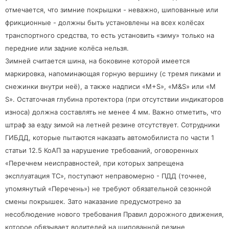
отмечается, что зимние покрышки - неважно, шипованные или
фрикционные - должны быть установлены на всех колёсах
транспортного средства, то есть установить «зиму» только на
передние или задние колёса нельзя.
Зимней считается шина, на боковине которой имеется
маркировка, напоминающая горную вершину (с тремя пиками и
снежинки внутри неё), а также надписи «М+S», «M&S» или «M
S». Остаточная глубина протектора (при отсутствии индикаторов
износа) должна составлять не менее 4 мм. Важно отметить, что
штраф за езду зимой на летней резине отсутствует. Сотрудники
ГИБДД, которые пытаются наказать автомобилиста по части 1
статьи 12.5 КоАП за нарушение требований, оговоренных
«Перечнем неисправностей, при которых запрещена
эксплуатация ТС», поступают неправомерно - ПДД (точнее,
упомянутый «Перечень») не требуют обязательной сезонной
смены покрышек. Зато наказание предусмотрено за
несоблюдение нового требования Правил дорожного движения,
которое обязывает водителей на шипованной резине