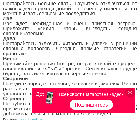
Постарайтесь больше спать, научитесь отключаться от
важных дел, приходя домой. Вы очень утомлены и это
может вызвать серьезные последствия.
Лев
Вас ждет неожиданная и очень приятная встреча.
Приложите усилия, чтобы выглядеть сегодня
сногсшибательно.
Дева
Постарайтесь включить хитрость и уловки в решении
спорных вопросов. Сегодня прямые стратегии не
сработают.
Весы
Принимайте решения быстро, не растягивайте процесс
взвешивания всех "за" и "против". Сегодня ваше сердце
будет давать исключительно верные советы.
Скорпион
Наведите порядок в голове, кошельке и эмоциях. Верно
расставьте приоритеты и не позволяйте настроению
управлять вами.
Все новости Татарстана - здесь
Стрелец
Не рубите с плеча, следите за тем, что и кому говорите,
Подпишитесь
присмотритесь к окружению - не все настолько
доброжелательны, насколько вы хотите видеть.
Источник:
podrobnosti.ua