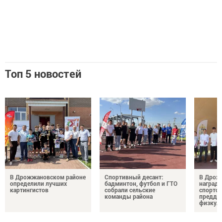
Топ 5 новостей
В Дрожжановском районе
Спортивный десант:
В Дрож
определили лучших
бадминтон, футбол и ГТО
награди
картингистов
собрали сельские
спортсм
команды района
преддв
физкул