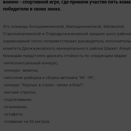
военно - спортивной игре, где прнияли участие пять кома
победители в своих зонах.
Это команды Большеаксинской, Малоцильнинской, Матакской,
Старокакерлинской и Стародрожжановской средних школ района.
соревнований тепло поприветствовал руководитель исполнитель
комитета Дрожжановского муниципального района Шаукет Алиул
Командам предстояло держать стойкость по следующим видам:
-интеллектуальный конкурс;
-конкурс- визитка;
-неполная разборка и сборка автомата "АК -74";
-конкурс "Хорошо в строю- силен в бою!";
-меткий стрелок,
-подтягивание;
-отжимание;
-эстафета;
-плавание на 50 метров.