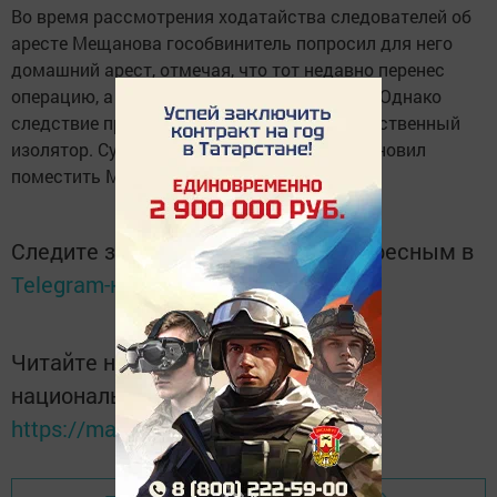
Во время рассмотрения ходатайства следователей об
аресте Мещанова гособвинитель попросил для него
домашний арест, отмечая, что тот недавно перенес
операцию, а также готов к сотрудничеству. Однако
следствие просило о помещении его в следственный
изолятор. Судья Советского райсуда постановил
поместить Мещанова в СИЗО.
Следите за самым важным и интересным в
Telegram-канале
Татмедиа
Читайте новости Татарстана в
национальном мессенджере MАХ:
https://max.ru/tatmedia