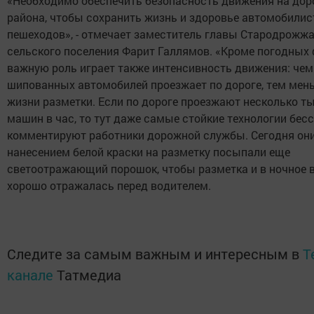
«Необходимо обеспечить безопасность движения на дор
района, чтобы сохранить жизнь и здоровье автомобилис
пешеходов», - отмечает заместитель главы Стародрожж
сельского поселения Фарит Галлямов. «Кроме погодных 
важную роль играет также интенсивность движения: че
шипованных автомобилей проезжает по дороге, тем мен
жизни разметки. Если по дороге проезжают несколько т
машин в час, то тут даже самые стойкие технологии бесс
комментируют работники дорожной службы. Сегодня они
нанесением белой краски на разметку посыпали еще
светоотражающий порошок, чтобы разметка и в ночное 
хорошо отражалась перед водителем.
Следите за самым важным и интересным в
T
канале
Татмедиа