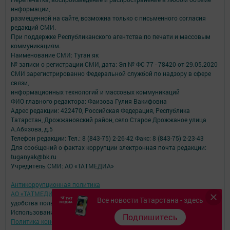
информации,
размещенной на сайте, возможна только с письменного согласия
редакций СМИ.
При поддержке Республиканского агентства по печати и массовым
коммуникациям.
Наименование СМИ: Туган як
№ записи о регистрации СМИ, дата: Эл № ФС 77 - 78420 от 29.05.2020
СМИ зарегистрированно Федеральной службой по надзору в сфере
связи,
информационных технологий и массовых коммуникаций
ФИО главного редактора: Фаизова Гулия Вакифовна
Адрес редакции: 422470, Российская Федерация, Республика
Татарстан, Дрожжановский район, село Старое Дрожжаное улица
А.Абязова, д.5
Телефон редакции: Тел.: 8 (843-75) 2-26-42 Факс: 8 (843-75) 2-23-43
Для сообщений о фактах коррупции электронная почта редакции:
tuganyak@bk.ru
Учредитель СМИ: АО «ТАТМЕДИА»
Антикоррупционная политика
АО «ТАТМЕДИА» использует «cookie»
для персонализации сервисов и
Все новости Татарстана - здесь
удобства пользователей сайтом.
Использование «cookie» можно отменить в настройках браузера.
Подпишитесь
Политика конфиденциальности