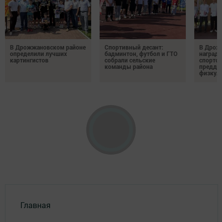
В Дрожжановском районе
Спортивный десант:
В Дрож
определили лучших
бадминтон, футбол и ГТО
награди
картингистов
собрали сельские
спортсм
команды района
преддв
физкул
Главная