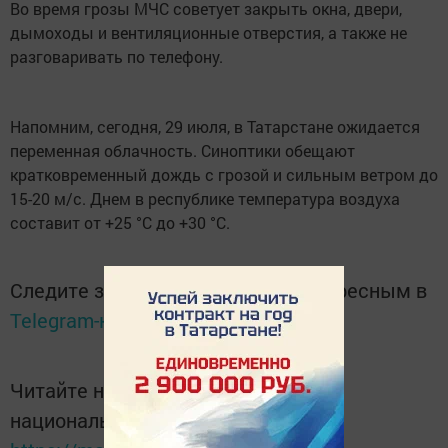
Во время грозы МЧС советует закрыть окна, двери,
дымоходы и вентиляционные отверстия, а также не
разговаривать по телефону.
Напомним, сегодня, 29 июля, в Татарстане ожидается
переменная облачность. Синоптики обещают
кратковременный дождь с грозой и сильным ветром до
15-20 м/с. Днем в республике температура воздуха
составит от +25 °С до +30 °С.
Следите за самым важным и интересным в
Telegram-канале
Татмедиа
Читайте новости Татарстана в
национальном мессенджере MАХ: