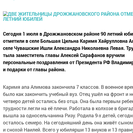
Сегодня 1 июля в Дрожжановском районе 90 летний юб
отметили в селе Большая Цильна Каримя Хайрулловна А
селе Чувашские Ишли Александра Николаевна Левая. Т
тыла заместитель главы Алексей Сарафанов вручили
персональные поздравления от Президента РФ Владими
и подарки от главы района.
Каримя апа Алимова закончила 7 классов. В военное вре
было как закончить учебный вуз. Отец ушёл на фронт и н
четверо детей остались без отца. Она была первым ребе
трудности легли на её плечи. Работала в колхозе в брига
вышла за односельчанина Ризу. Родила 9-х детей, сегод
осталось семеро. На сегодняшний день она живёт сыно
и снохой Наилей. Всего у юбилярши 13 внуков и 13 правн