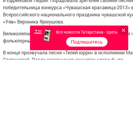
и Ефремовой Лидии. Порадовала зрителей своими песня
победительница конкурса «Чувашская красавица-2013» 
Всероссийского национального праздника чувашской ку
«Уяв» Вероника Ярмушова.
Все новости Татарстана - здесь
Великолепно выступил и стал украшением мероприятия 
фольклорный коллектив «Уяв».
Подпишитесь
В конце прозвучала песня «Телей юрри» в исполнении М
Степановой. После завершения концерта слово было
предоставлено члену жюри, методисту районного Дома 
Валерию Самойлову и главе Большеаксинского сельског
поселения Алексею Храмову. Они с теплыми словами
поблагодарили участников и пожелали им дальнейших ус
Следите за самым важным и интересным в
T
канале
Татмедиа