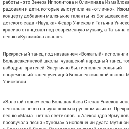
работы - это Венера Ипполитова и Олимпиада Измайлова
радовали и дети, которые выступили на «отлично». Изюм
концерту добавили маленькие таланты из Большеаксинс
детского сада «Ивушка» Федор Унисков и Татьяна Униск
красиво станцевал под современную музыку, а Татьяна 
песню «Кукамайла асанне».
Прекрасный танец под названием «Вожатый» исполнили
Большеаксинской школы; чувашский народный танец то
взбодрил зрителей. Энергично был исполнен сольный
современный танец ученицей Большеаксинской школы 
Унисковой.
«Золотой голос» села Большая Акса Степан Унисков исп
несколько песен на чувашском и русском языках. Прекр
песню «Мама - нет на свете слов…» Александра Ярмушов
прозвучала песня «Хуняма» в исполнении дуэта Мутино