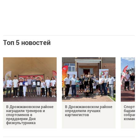
Топ 5 новостей
В Дрожжановском районе
В Дрожжановском районе
Спортив
наградили тренеров и
определили лучших
бадминт
спортсменов в
картингистов
собрали
преддверии Дня
команд
физкультурника