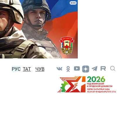
РУС
ТАТ
ЧУВ