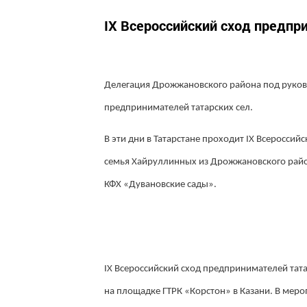
IX Всероссийский сход предпри
Делега
ция Дрожжановского района под руков
предпринимателей татарских сел.
В эти дни в Татарстане проходит IX Всероссий
семья Хайруллинных из Дрожжановского рай
КФХ «Дувановские сады».
IX Всероссийский сход предпринимателей тата
на площадке ГТРК «Корстон» в Казани. В меро