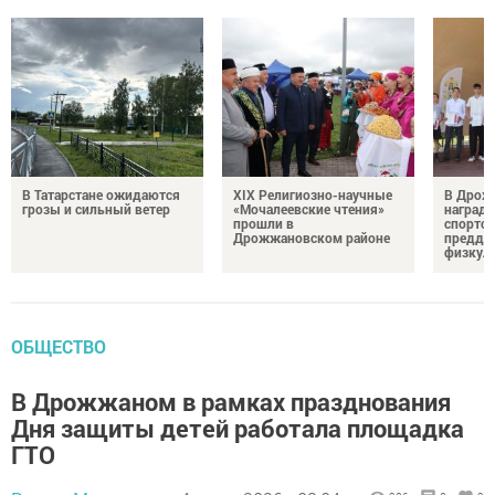
В Татарстане ожидаются
XIX Религиозно-научные
В Дрож
грозы и сильный ветер
«Мочалеевские чтения»
награди
прошли в
спортсм
Дрожжановском районе
преддв
физкул
ОБЩЕСТВО
В Дрожжаном в рамках празднования
Дня защиты детей работала площадка
ГТО