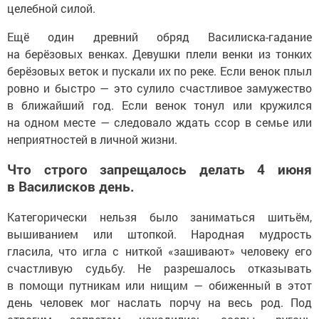
целебной силой.
Ещё один древний обряд Василиска-гадание
на берёзовых венках. Девушки плели венки из тонких
берёзовых веток и пускали их по реке. Если венок плыл
ровно и быстро — это сулило счастливое замужество
в ближайший год. Если венок тонул или кружился
на одном месте — следовало ждать ссор в семье или
неприятностей в личной жизни.
Что строго запрещалось делать 4 июня
в Василисков день.
Категорически нельзя было заниматься шитьём,
вышиванием или штопкой. Народная мудрость
гласила, что игла с ниткой «зашивают» человеку его
счастливую судьбу. Не разрешалось отказывать
в помощи путникам или нищим — обиженный в этот
день человек мог наслать порчу на весь род. Под