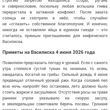
строгим запретом находились ссоры, ругань
и сквернословие, поскольку любая вспышка гнева
перерастала в затяжной конфликт. После заката
солнца не смотрели в небо, чтобы случайно
не «сглазить» собственное благополучие. И конечно,
никогда не оставляли яйца в курином гнезде — это
считалось прямым приглашением для мифического
Василиска.
Приметы на Василиска 4 июня 2026 года
Позволяли предсказать погоду и урожай. Если с самого
утра стелился густой туман по низинам, то осень
ожидалась богатой на грибы. Сильный дождь 4 июня
предвещал отличный урожай ржи. Когда соловей пел
всю ночь напролёт без остановки, лето должно было
стоять жаркое и засушливое. Отсутствие росы на траве
ранним утром указывало на скорую засуху,
и земледельцам советовали беречь посевы. Громкие
раскаты грома без видимых молний означали, что