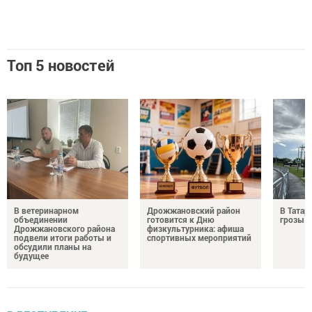
Топ 5 новостей
В ветеринарном
Дрожжановский район
В Татар
объединении
готовится к Дню
грозы и
Дрожжановского района
физкультурника: афиша
подвели итоги работы и
спортивных мероприятий
обсудили планы на
будущее