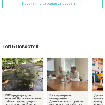
Перейти на страницу новости
Топ 5 новостей
МЧС предупреждает
В ветеринарном
Дрожжа
жителей Дрожжановского
объединении
готовит
района о грозе, граде и
Дрожжановского района
физкул
сильном ветре 31 июля
подвели итоги работы и
спорти