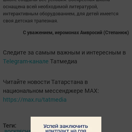
оснащена всей необходимой литературой,
интерактивным оборудованием, для детей имеется
своя детская трапезная.
С уважением, иеромонах Амвросий (Степанюк)
Следите за самым важным и интересным в
Telegram-канале
Татмедиа
Читайте новости Татарстана в
национальном мессенджере MАХ:
https://max.ru/tatmedia
Теги:
ВОСКРЕСНАЯ ШКОЛА