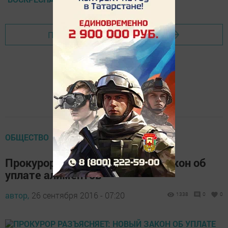
Перейти на страницу новости
ОБЩЕСТВО
Прокурор разъясняет: новый закон об
уплате алиментов
автор,
26 сентября 2016 - 07:20
1338
0
0