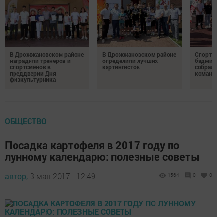
В Дрожжановском районе
В Дрожжановском районе
Спортив
наградили тренеров и
определили лучших
бадминт
спортсменов в
картингистов
собрали
преддверии Дня
команд
физкультурника
ОБЩЕСТВО
Посадка картофеля в 2017 году по
лунному календарю: полезные советы
автор,
3 мая 2017 - 12:49
1564
0
0