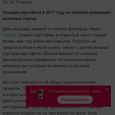
15, 18, 19 июля.
Посадка картофеля в 2017 году по лунному календарю:
полезные советы
День высадки зависит от многих факторов, пишет
rsute.ru
. Сажать картофель в открытый грунт следует
позже, чем под пленочное укрытие. Работать на
грядках в июне и июле можно только с раннеспелыми
сортами картофеля. Многое зависит от климата.
Дачник должен определить оптимальное время,
опираясь на погодные особенности региона
проживания.
Не стоит забывать и об общих агротехнических
правилах. Традиционно картошку принято высаживать
Все новости Татарстана - здесь
в открытый грунт в конце апреля и завершать все
Подпишитесь
работы в начале мая, но в последние годы погода
нестабильная. Поэтому ориентироваться главным
образом следует на то, прогрелся ли грунт. Если