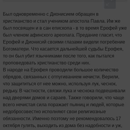
Был одновременно с Дионисием обращен в
христианство и стал учеником апостола Павла. Им же
был посвящен и в сан епископа - в то время Ерофей уже
был членом афинского ареопага. Предание гласит, что
Ерофей и Дионисий своими глазами видели погребение
Богоматери. Что касается дальнейшей судьбы Ерофея,
то он был убит язычниками после того, как пытался
проповедовать христианство среди них.
В народе на Ерофея проводили большое количество
обрядов, связанных с отпугиванием нечисти. Верили,
что защититься от нее можно, используя лук, чеснок,
редьку. В частности, связки лука и чеснока подвешивали
над дверями домов и сараев. Также говорили, что чаще
всего нечистая сила поражает пьяниц и людей, которые
недобросовестно исполняют свои религиозные
обязанности. Именно поэтому не рекомендовалось 17
октября гулять, выходить из дома без надобности и уж,