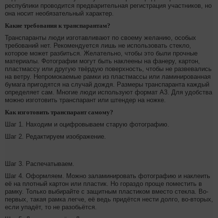
республики проводится предварительная регистрация участников, но
она носит необязательный характер.
Какие требования к транспарантам?
Транспаранты люди изготавливают по своему желанию, особых
требований нет. Рекомендуется лишь не использовать стекло,
которое может разбиться. Желательно, чтобы это были прочные
материалы. Фотографии могут быть наклеены на фанеру, картон,
пластмассу или другую твёрдую поверхность, чтобы не развевались
на ветру. Непромокаемые рамки из пластмассы или ламинированная
бумага пригодятся на случай дождя. Размеры транспаранта каждый
определяет сам. Многие люди используют формат А3. Для удобства
можно изготовить транспарант или штендер на ножке.
Как изготовить транспарант самому?
Шаг 1. Находим и оцифровываем старую фотографию.
Шаг 2. Редактируем изображение.
Шаг 3. Распечатываем.
Шаг 4. Оформляем. Можно заламинировать фотографию и наклеить
её на плотный картон или пластик. Но гораздо проще поместить в
рамку. Только выбирайте с защитным пластиком вместо стекла. Во-
первых, такая рамка легче, её ведь придётся нести долго, во-вторых,
если упадёт, то не разобьётся.