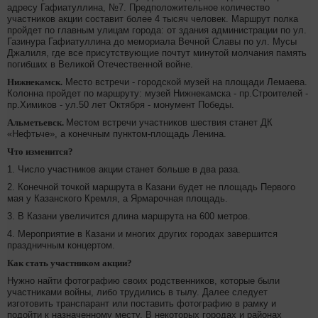
адресу Гафиатуллина, №7. Предположительное количество
участников акции составит более 4 тысяч человек. Маршрут полка
пройдет по главным улицам города: от здания администрации по ул.
Газинура Гафиатуллина до мемориала Вечной Славы по ул. Мусы
Джалиля, где все присутствующие почтут минутой молчания память
погибших в Великой Отечественной войне.
Нижнекамск.
Место встречи - городской музей на площади Лемаева.
Колонна пройдет по маршруту: музей Нижнекамска - пр.Строителей -
пр.Химиков - ул.50 лет Октября - монумент Победы.
Альметьевск.
Местом встречи участников шествия станет ДК
«Нефтьче», а конечным пунктом
-
площадь Ленина.
Что изменится?
1. Число участников акции станет больше в два раза.
2. Конечной точкой маршрута в Казани будет не площадь Первого
мая у Казанского Кремля, а Ярмарочная площадь.
3. В Казани увеличится длина маршрута на 600 метров.
4. Мероприятие в Казани и многих других городах завершится
праздничным концертом.
Как стать участником акции?
Нужно найти фотографию своих родственников, которые были
участниками войны, либо трудились в тылу. Далее следует
изготовить транспарант или поставить фотографию в рамку и
подойти к назначенному месту. В некоторых городах и районах