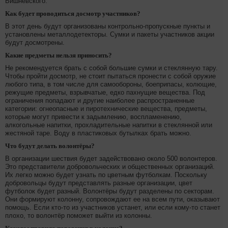
Вишневского.
Как будет проводиться досмотр участников?
В этот день будут организованы контрольно-пропускные пункты и
установлены металлодетекторы. Сумки и пакеты участников акции
будут досмотрены.
Какие предметы нельзя приносить?
Не рекомендуется брать с собой большие сумки и стеклянную тару.
Чтобы пройти досмотр, не стоит пытаться пронести с собой оружие
любого типа, в том числе для самообороны, боеприпасы, колющие,
режущие предметы, взрывчатые, едко пахнущие вещества. Под
ограничения попадают и другие наиболее распространенные
категории: огнеопасные и пиротехнические вещества, предметы,
которые могут привести к задымлению, воспламенению,
алкогольные напитки, прохладительные напитки в стеклянной или
жестяной таре. Воду в пластиковых бутылках брать можно.
Что будут делать волонтёры?
В организации шествия будет задействовано около 500 волонтеров.
Это представители добровольческих и общественных организаций.
Их легко можно будет узнать по цветным футболкам. Поскольку
добровольцы будут представлять разные организации, цвет
футболок будет разный. Волонтёры будут разделены по секторам.
Они формируют колонну, сопровождают ее на всем пути, оказывают
помощь. Если кто-то из участников устанет, или если кому-то станет
плохо, то волонтёр поможет выйти из колонны.