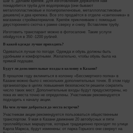
Шаг 5. Делаем крепёж. Для изготовления держателя нам
понадобится труба для водопровода (они бывают
металлопластиковые и полипропиленовые, металлопластиковые
дешевле) и два крепежа. Все это продаётся в отделе «сантехника» в
магазинах стройматериалов. Крепёж приклеиваем с помощью
двустороннего скотча к рамке сверху и снизу. Вставляем трубу.
Изготовить транспарант можно в фотосалоне. Такие услуги
обойдутся в 350
-
1200 рублей.
В какой одежде лучше приходить?
Одеваться лучше по погоде. Одежда и обувь должны быть
удобными и комфортными. Желательно, чтобы обувь была на
прямой подошве.
Будут ли дополнительные входы в колонну в Казани?
В прошлом году вклиниться в колонну «Бессмертного полка» в
Казани можно было с нескольких дополнительных точек. В этом году
организаторы в целях повышения безопасности решили сократить
число таких мест. Дополнительные входы будут предусмотрены, но
пока их места точно не определены. Участникам рекомендуется
подходить к началу акции.
На чем лучше добраться до места встречи?
Участникам акции рекомендуется пользоваться общественным
транспортом. 9 мая в Казани движение 20 автобусных и пяти
троллейбусных маршрутов, которые традиционно проходят по улице
Карла Маркса, будут изменены: от парка Горького они свернут на