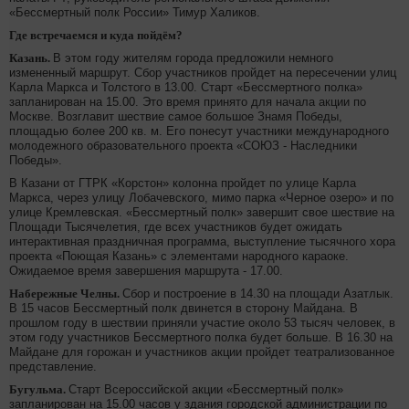
«Бессмертный полк России» Тимур Халиков.
Где встречаемся и куда пойдём?
Казань.
В этом году жителям города предложили немного
измененный маршрут. Сбор участников пройдет на пересечении улиц
Карла Маркса и Толстого в 13.00. Старт «Бессмертного полка»
запланирован на 15.00. Это время принято для начала акции по
Москве. Возглавит шествие самое большое Знамя Победы,
площадью более 200 кв. м. Его понесут участники международного
молодежного образовательного проекта «СОЮЗ - Наследники
Победы».
В Казани от ГТРК «Корстон» колонна пройдет по улице Карла
Маркса, через улицу Лобачевского, мимо парка «Черное озеро» и по
улице Кремлевская. «Бессмертный полк» завершит свое шествие на
Площади Тысячелетия, где всех участников будет ожидать
интерактивная праздничная программа, выступление тысячного хора
проекта «Поющая Казань» с элементами народного караоке.
Ожидаемое время завершения маршрута - 17.00.
Набережные Челны.
Сбор и построение в 14.30 на площади Азатлык.
В 15 часов Бессмертный полк двинется в сторону Майдана. В
прошлом году в шествии приняли участие около 53 тысяч человек, в
этом году участников Бессмертного полка будет больше. В 16.30 на
Майдане для горожан и участников акции пройдет театрализованное
представление.
Бугульма.
Старт Всероссийской акции «Бессмертный полк»
запланирован на 15.00 часов у здания городской администрации по