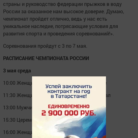
страны и руководство федерации прыжков в воду
России за оказанное нам высокое доверие. Думаю,
чемпионат пройдет отлично, ведь у нас есть
уникальное наследие, потрясающие условия для
развития спорта и проведения соревнований!».
Соревнования пройдут с 3 по 7 мая.
РАСПИСАНИЕ ЧЕМПИОНАТА РОССИИ
3 мая среда
10:00 Женщины трамплин 3 метра предв-ые
11:30 Женщины трамплин 3 метра полуфинал
13:00 Мужчины Трамплин 1 метр предв-ые
15:30 Церемония открытия
16:00 Женщины трамплин 3 метра ФИНАЛ