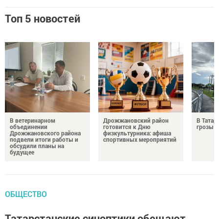
Топ 5 новостей
В ветеринарном
Дрожжановский район
В Татар
объединении
готовится к Дню
грозы и
Дрожжановского района
физкультурника: афиша
подвели итоги работы и
спортивных мероприятий
обсудили планы на
будущее
ОБЩЕСТВО
Татарстанские синоптики обещают