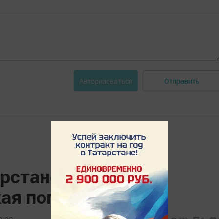
Отправить
Авторизоваться
арстане сохранится
ая погода