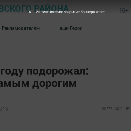
СКОГО РАЙОНА
16+
5
Автоматическое закрытие баннера через
Рекламодателям
Наши Герои
году подорожал:
самым дорогим
0:13
798
0