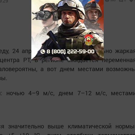
9:29
393
0
еду, 24 апреля, сохранится аномально жарка
центра РТ, в регионе ожидается переменна
аловероятны, а вот днем местами возможн
зы.
й: ночью 4–9 м/с, днем 7–12 м/с, местам
ся значительно выше климатической нормы