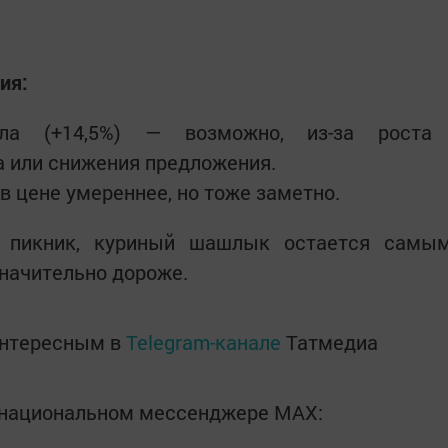
ия:
ла (+14,5%) — возможно, из-за роста
 или снижения предложения.
в цене умереннее, но тоже заметно.
а пикник, куриный шашлык остается самы
начительно дороже.
интересным в
Telegram-канале
Татмедиа
в национальном мессенджере MАХ: