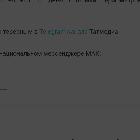
о +5...+10 °С, днем столбики термометро
интересным в
Telegram-канале
Татмедиа
в национальном мессенджере MАХ: