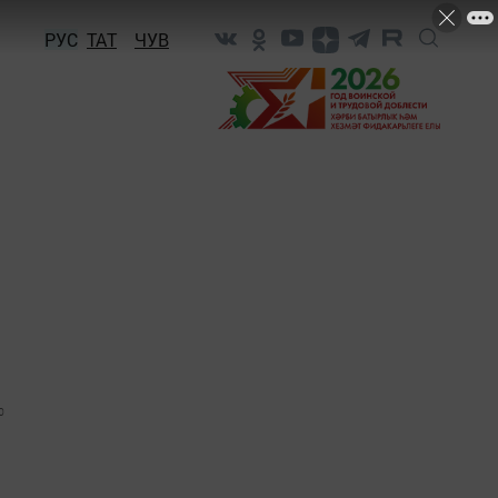
РУС
ТАТ
ЧУВ
0