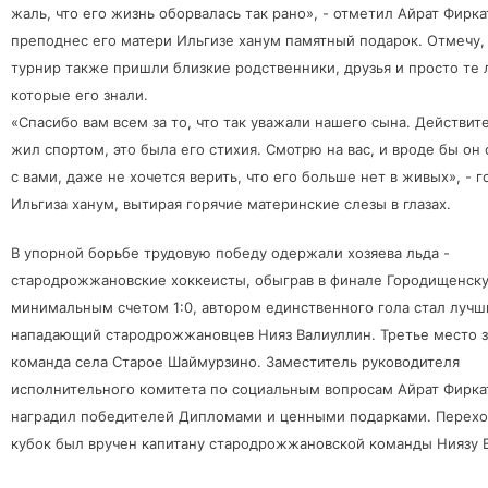
жаль, что его жизнь оборвалась так рано», - отметил Айрат Фирка
преподнес его матери Ильгизе ханум памятный подарок. Отмечу, 
турнир также пришли близкие родственники, друзья и просто те 
которые его знали.
«Спасибо вам всем за то, что так уважали нашего сына. Действит
жил спортом, это была его стихия. Смотрю на вас, и вроде бы он
с вами, даже не хочется верить, что его больше нет в живых», - 
Ильгиза ханум, вытирая горячие материнские слезы в глазах.
В упорной борьбе трудовую победу одержали хозяева льда -
стародрожжановские хоккеисты, обыграв в финале Городищенск
минимальным счетом 1:0, автором единственного гола стал лучш
нападающий
стародрожжановцев Нияз Валиуллин. Третье место 
команда села Старое Шаймурзино. Заместитель руководителя
исполнительного комитета по социальным вопросам Айрат Фирка
наградил победителей Дипломами и ценными подарками. Перех
кубок был вручен капитану стародрожжановской команды Ниязу 