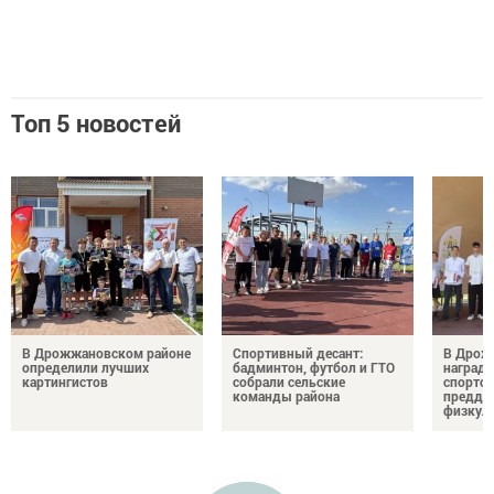
Топ 5 новостей
В Дрожжановском районе
Спортивный десант:
В Дрож
определили лучших
бадминтон, футбол и ГТО
награди
картингистов
собрали сельские
спортсм
команды района
преддв
физкул