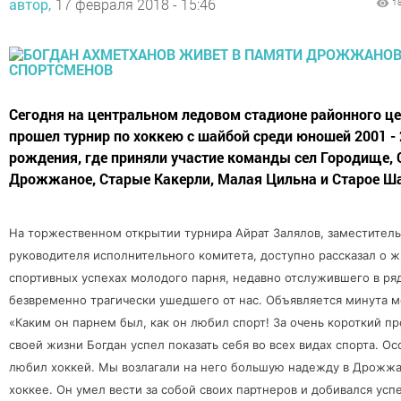
автор,
17 февраля 2018 - 15:46
1
Сегодня на центральном ледовом стадионе районного ц
прошел турнир по хоккею с шайбой среди юношей 2001 - 
рождения, где приняли участие команды сел Городище, 
Дрожжаное, Старые Какерли, Малая Цильна и Старое Ш
На торжественном открытии турнира Айрат Залялов, заместитель
руководителя исполнительного комитета, доступно рассказал о ж
спортивных успехах молодого парня, недавно отслужившего в ря
безвременно трагически ушедшего от нас. Объявляется минута м
«Каким он парнем был, как он любил спорт! За очень короткий п
своей жизни Богдан успел показать себя во всех видах спорта. О
любил хоккей. Мы возлагали на него большую надежду в Дрожж
хоккее. Он умел вести за собой своих партнеров и добивался усп