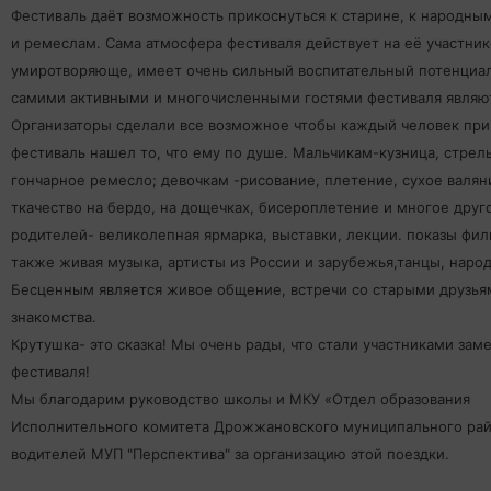
Фестиваль даёт возможность прикоснуться к старине, к народны
и ремеслам. Сама атмосфера фестиваля действует на её участник
умиротворяюще, имеет очень сильный воспитательный потенциал
самими активными и многочисленными гостями фестиваля являют
Организаторы сделали все возможное чтобы каждый человек пр
фестиваль нашел то, что ему по душе. Мальчикам-кузница, стрель
гончарное ремесло; девочкам -рисование, плетение, сухое валян
ткачество на бердо, на дощечках, бисероплетение и многое друг
родителей- великолепная ярмарка, выставки, лекции. показы фил
также живая музыка, артисты из России и зарубежья,танцы, наро
Бесценным является живое общение, встречи со старыми друзья
знакомства.
Крутушка- это сказка! Мы очень рады, что стали участниками зам
фестиваля!
Мы благодарим руководство школы и МКУ «Отдел образования
Исполнительного комитета Дрожжановского муниципального рай
водителей МУП "Перспектива" за организацию этой поездки.