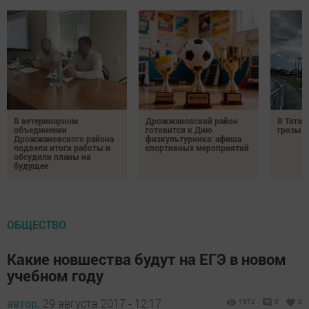
В ветеринарном
Дрожжановский район
В Татар
объединении
готовится к Дню
грозы и
Дрожжановского района
физкультурника: афиша
подвели итоги работы и
спортивных мероприятий
обсудили планы на
будущее
ОБЩЕСТВО
Какие новшества будут на ЕГЭ в новом
учебном году
автор,
29 августа 2017 - 12:17
1374
0
0