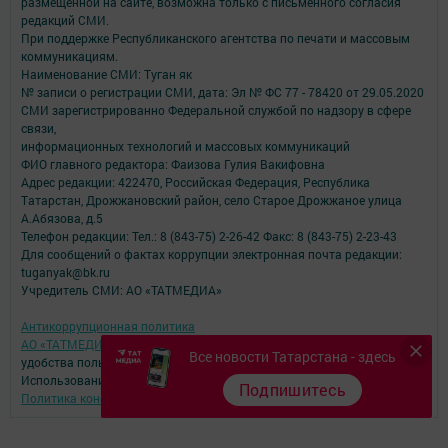
размещенной на сайте, возможна только с письменного согласия
редакций СМИ.
При поддержке Республиканского агентства по печати и массовым
коммуникациям.
Наименование СМИ: Туган як
№ записи о регистрации СМИ, дата: Эл № ФС 77 - 78420 от 29.05.2020
СМИ зарегистрированно Федеральной службой по надзору в сфере
связи,
информационных технологий и массовых коммуникаций
ФИО главного редактора: Фаизова Гулия Вакифовна
Адрес редакции: 422470, Российская Федерация, Республика
Татарстан, Дрожжановский район, село Старое Дрожжаное улица
А.Абязова, д.5
Телефон редакции: Тел.: 8 (843-75) 2-26-42 Факс: 8 (843-75) 2-23-43
Для сообщений о фактах коррупции электронная почта редакции:
tuganyak@bk.ru
Учредитель СМИ: АО «ТАТМЕДИА»
Антикоррупционная политика
АО «ТАТМЕДИА» использует «cookie»
для персонализации сервисов и
Все новости Татарстана - здесь
удобства пользователей сайтом.
Использование «cookie» можно отменить в настройках браузера.
Подпишитесь
Политика конфиденциальности