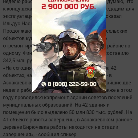
неделю работы завершены на 7 объектах. Я думаю, что
к концу декабря большинство объектов мы сдадим для
эксплуатации медицинским работникам», - сказал
Ильдус Насыров.
Продолжаются также капитальный ремонт сельских
объектов культуры. Всего их запланировано
отремонтировать в этом году 44 - в каждом районе по
одному. Финансирование этой программы составило
342,5 млн рублей.
«На сегодняшний день работы завершены на 42
объектах, на двух объектах работы ведутся - в
Азнакаевском и Сабинском районах. В ближайшие две
недели работы будут завершены и здесь. Также в этом
году проводился капремонт зданий советов поселений
муниципальных образований. На 42 здания и
помещения было выделено 50 млн 830 тыс. рублей. На
41 объекте работы завершены, в Азнакаевском районе
деревне Бирючевка работы находятся на стадии
завершения», - сообщил спикер.