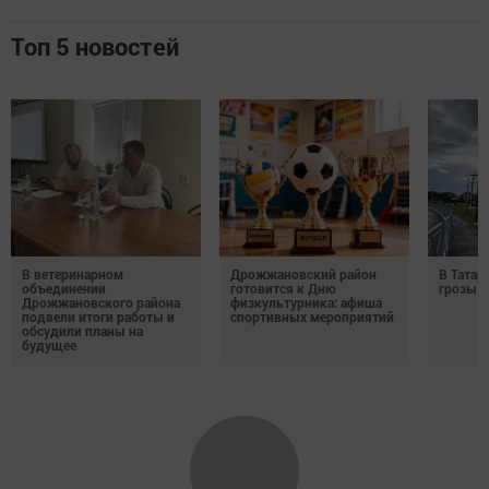
Топ 5 новостей
В ветеринарном
Дрожжановский район
В Татар
объединении
готовится к Дню
грозы и
Дрожжановского района
физкультурника: афиша
подвели итоги работы и
спортивных мероприятий
обсудили планы на
будущее