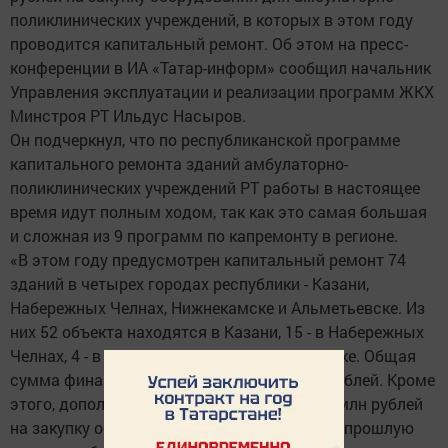
поликлинических учреждений, в которых в этом году
проводится капитальный ремонт. Об этом на пресс-
конференции в ИА «Татар-информ» сообщил начальник
Управления эксплуатации и реализации программ ЖКХ
Минстроя РТ Ильдус Насыров.
Он подчеркнул, что по республиканской программе
капитального ремонта зданий амбулаторно-
поликлинических учреждений РТ работы в настоящее
время идут полным ходом, так как это самая большая
и сложная из 9 программ по капремонту в регионе.
«В этом году предусмотрен капитальный ремонт 74
зданий в четырех городах республики - Казани,
Набережных Челнах, Нижнекамске и Альметьевске. Из
них 52 объекта находятся в Казани, 15 - в Набережных
Челнах, 4 - в Альметьевске, 3 - в Нижнекамске. Общая
сумма финансирования - 3 млрд 483 млн рублей. Кроме
этого, дополнительно выделено почти 506 млн рублей
на закупку оборудования. По состоянию на прошлую