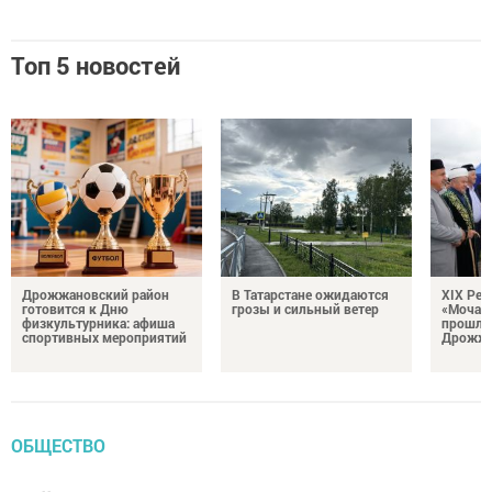
Топ 5 новостей
Дрожжановский район
В Татарстане ожидаются
XIX Рел
готовится к Дню
грозы и сильный ветер
«Мочале
физкультурника: афиша
прошли
спортивных мероприятий
Дрожжа
ОБЩЕСТВО