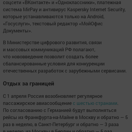
соцсети «ВКонтакте» и «Одноклассники», платежная
система MirPay и антивирус Kaspersky Internet Security,
которые устанавливаются только на Android,
«Госуслуги», текстовый редактор «МойОфис
Документы».
В Министерстве цифрового развития, связи
и массовых коммуникаций РФ полагают,
что нововведение позволит создать более
сбалансированные условия для конкуренции
отечественных разработок с зарубежными сервисами.
Отдых за границей
С 1 апреля Россия возобновляет регулярное
пассажирское авиасообщение
с шестью странами
.
По согласованию с Германией будут выполняться
рейсы из Франкфурта-на-Майне в Москву и обратно — 5
раз в неделю, в Санкт-Петербург и обратно — 3 раза
в неделю, из Москвы в Берлин и обратно — 5 раз