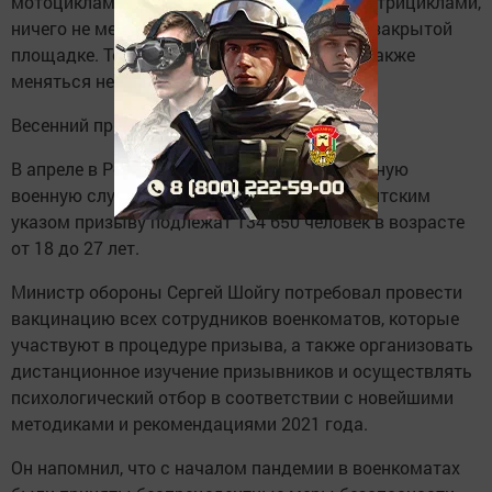
мотоциклами, мопедами, квадроциклами и трициклами,
ничего не меняется: они сдают экзамен на закрытой
площадке. Теоретическая часть экзамена также
меняться не будет.
Весенний призыв
В апреле в России стартует призыв на срочную
военную службу. В соответствии с президентским
указом призыву подлежат 134 650 человек в возрасте
от 18 до 27 лет.
Министр обороны Сергей Шойгу потребовал провести
вакцинацию всех сотрудников военкоматов, которые
участвуют в процедуре призыва, а также организовать
дистанционное изучение призывников и осуществлять
психологический отбор в соответствии с новейшими
методиками и рекомендациями 2021 года.
Он напомнил, что с началом пандемии в военкоматах