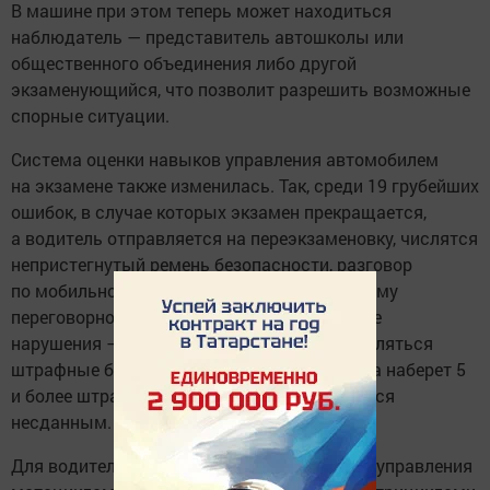
В машине при этом теперь может находиться
наблюдатель — представитель автошколы или
общественного объединения либо другой
экзаменующийся, что позволит разрешить возможные
спорные ситуации.
Система оценки навыков управления автомобилем
на экзамене также изменилась. Так, среди 19 грубейших
ошибок, в случае которых экзамен прекращается,
а водитель отправляется на переэкзаменовку, числятся
непристегнутый ремень безопасности, разговор
по мобильному телефону или любому другому
переговорному устройству. За менее грубые
нарушения — их в перечне 41 — будут начисляться
штрафные баллы. Если претендент на права наберет 5
и более штрафных баллов, экзамен считается
несданным.
Для водителей, сдающих экзамен на право управления