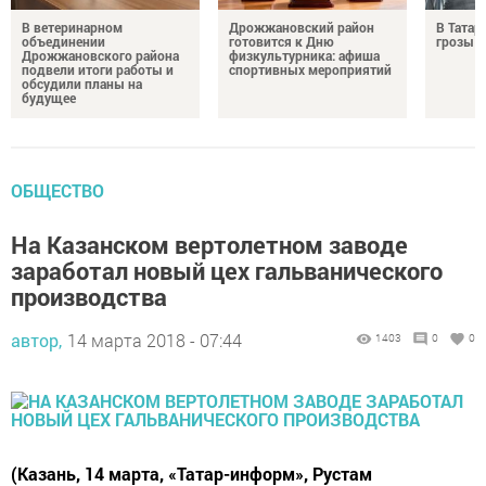
В ветеринарном
Дрожжановский район
В Татар
объединении
готовится к Дню
грозы и
Дрожжановского района
физкультурника: афиша
подвели итоги работы и
спортивных мероприятий
обсудили планы на
будущее
ОБЩЕСТВО
На Казанском вертолетном заводе
заработал новый цех гальванического
производства
автор,
14 марта 2018 - 07:44
1403
0
0
(Казань, 14 марта, «Татар-информ», Рустам