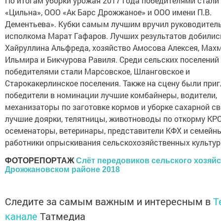
По итогам уборки урожая 2017 года победителями стали
«Цильна», ООО «Ак Барс Дрожжаное» и ООО имени П.В.
Дементьева». Кубки самым лучшим вручил руководител
исполкома Марат Гафаров. Лучших результатов добили
Хайруллина Альфреда, хозяйство Амосова Алексея, Мах
Ильмира и Бикчурова Равиля. Среди сельских поселений
победителями стали Марсовское, Шланговское и
Старокакерлинское поселения. Также на сцену были пр
победители в номинации лучшие комбайнеры, водители,
механизаторы по заготовке кормов и уборке сахарной св
лучшие доярки, телятницы, животноводы по откорму КРС
осеменаторы, ветеринары, представители КФХ и семейн
работники опрыскивания сельскохозяйственных культур
ФОТОРЕПОРТАЖ
Слёт передовиков сельского хозяйс
Дрожжановском районе 2018
Следите за самым важным и интересным в
T
канале
Татмедиа