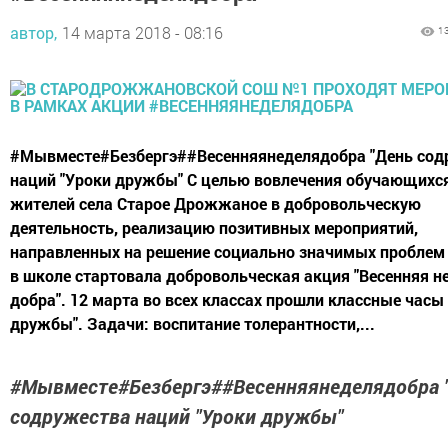
автор,
14 марта 2018 - 08:16
1
#Мывместе#Безбергэ##Весенняянеделядобра "День сод
наций "Уроки дружбы" С целью вовлечения обучающихся
жителей села Старое Дрожжаное в добровольческую
деятельность, реализацию позитивных мероприятий,
направленных на решение социально значимых проблем
в школе стартовала добровольческая акция "Весенняя н
добра". 12 марта во всех классах прошли классные часы
дружбы". Задачи: воспитание толерантности,...
#Мывместе#Безбергэ##Весенняянеделядобра 
содружества наций "Уроки дружбы"