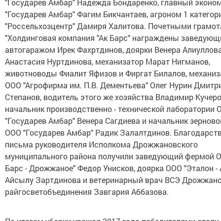
"Государев Амбар" Надежда Бондаренко, главный эконо
"Государев Амбар" Фагим Бикчантаев, агроном 1 катего
"Россельхозцентр" Дамиря Халитова. Почетными грамо
"Холдинговая компания "Ак Барс" награждены заведующ
автогаражом Ирек Фахртдинов, доярки Венера Алиуллова
Анастасия Нуртдинова, механизатор Марат Нигманов,
животноводы Фиалит Яфизов и Фиргат Билалов, механи
ООО "Агрофирма им. П.В. Дементьева" Олег Нурин Дмитр
Степанов, водитель этого же хозяйства Владимир Кучеро
начальник производственно - технической лаборатории 
"Государев Амбар" Венера Сагдиева и начальник зерново
ООО "Государев Амбар" Радик Залалтдинов. Благодарст
письма руководителя Исполкома Дрожжановского
муниципального района получили заведующий фермой О
Барс - Дрожжаное" Федор Унисков, доярка ООО "Эталон - 
Айсылу Зартдинова и ветеринарный врач ВСЭ Дрожжан
райгосветобъединения Завгария Аббазова.