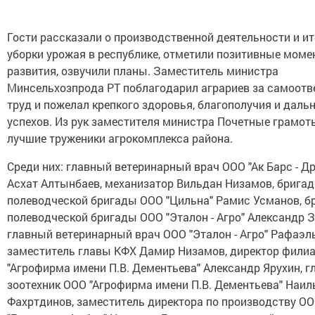
Гости рассказали о производственной деятельности и ит
уборки урожая в республике, отметили позитивные мом
развития, озвучили планы. Заместитель министра
Минсельхозпрода РТ поблагодарил аграриев за самоот
труд и пожелал крепкого здоровья, благополучия и даль
успехов. Из рук заместителя министра Почетные грамот
лучшие труженики агрокомплекса района.
Среди них: главный ветеринарный врач ООО "Ак Барс - Д
Асхат Алтынбаев, механизатор Вильдан Низамов, брига
полеводческой бригады ООО "Цильна" Рамис Усманов, б
полеводческой бригады ООО "Эталон - Агро" Александр З
главный ветеринарный врач ООО "Эталон - Агро" Рафаэл
заместитель главы КФХ Дамир Низамов, директор фили
"Агрофирма имени П.В. Дементьева" Александр Ярухин, 
зоотехник ООО "Агрофирма имени П.В. Дементьева" Наил
Фахртдинов, заместитель директора по производству О