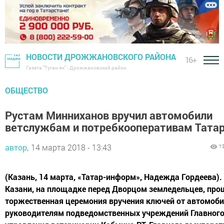
НОВОСТИ ДРОЖЖАНОВСКОГО РАЙОНА
16+
Газета "Туган як" - Дрожжановский район
ОБЩЕСТВО
Рустам Минниханов вручил автомобили
ветслужбам и потребкооперативам Тата
автор,
14 марта 2018 - 13:43
1
(Казань, 14 марта, «Татар-информ», Надежда Гордеева).
Казани, на площадке перед Дворцом земледельцев, про
торжественная церемония вручения ключей от автомоб
руководителям подведомственных учреждений Главног