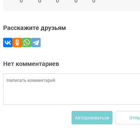
0
0
0
0
0
Расскажите друзьям
Нет комментариев
Отпр
Авторизоваться