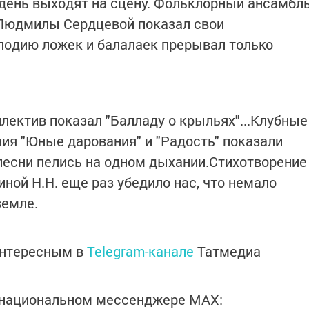
день выходят на сцену. Фольклорный ансамбл
 Людмилы Сердцевой показал свои
лодию ложек и балалаек прерывал только
лектив показал "Балладу о крыльях"...Клубные
я "Юные дарования" и "Радость" показали
песни пелись на одном дыхании.Стихотворение
ной Н.Н. еще раз убедило нас, что немало
земле.
интересным в
Telegram-канале
Татмедиа
в национальном мессенджере MАХ: