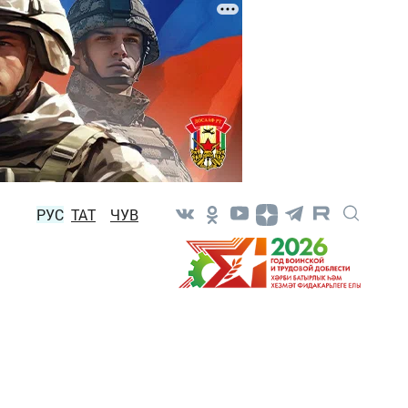
РУС
ТАТ
ЧУВ