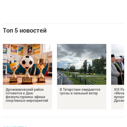
Топ 5 новостей
Дрожжановский район
В Татарстане ожидаются
XIX Рел
готовится к Дню
грозы и сильный ветер
«Мочале
физкультурника: афиша
прошли
спортивных мероприятий
Дрожжа