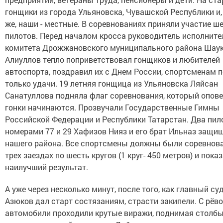
гонщики из города Ульяновска, Чувашской Республики и,
же, наши - местные. В соревнованиях приняли участие ш
пилотов. Перед началом кросса руководитель исполните
комитета Дрожжановского муниципального района Шау
Алиуллов тепло поприветствовал гонщиков и любителей
автоспорта, поздравил их с Днем России, спортсменам 
только удачи. 19 летняя гонщица из Ульяновска Ляйсан
Санатуллова подняла флаг соревнования, который опове
гонки начинаются. Прозвучали Государственные Гимны
Российской Федерации и Республики Татарстан. Два пило
номерами 77 и 29 Хафизов Нияз и его брат Ильназ защи
нашего района. Все спортсмены должны были соревнова
трех заездах по шесть кругов (1 круг- 450 метров) и пока
наилучший результат.
А уже через несколько минут, после того, как главный с
Азюков дал старт состязаниям, страсти закипели. С рёв
автомобили проходили крутые виражи, поднимая столбы