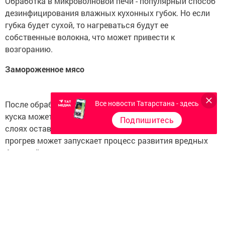
Обработка в микроволновой печи - популярный способ
дезинфицирования влажных кухонных губок. Но если
губка будет сухой, то нагреваться будут ее
собственные волокна, что может привести к
возгоранию.
Замороженное мясо
Все новости Татарстана - здесь
После обработки в микроволновой печи поверхность
куска может быть разморожена, но в более глубоких
Подпишитесь
слоях оставаться льдом. Такой неравномерный
прогрев может запускает процесс развития вредных
бактерий.
Контейнеры из непищевого пластика
При нагревании еда и пластик обмениваются
молекулами, и в еде, подогретой в таком контейнере,
появляются вредные элементы. Поэтому используй