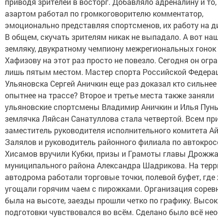
приводя зрителей в восторг. Добавляло адреналину и то,
азартом работал по громкоговорителю комментатор,
эмоционально представляя спортсменов, их работу на д
В общем, скучать зрителям никак не выпадало. А вот на
земляку, двукратному чемпиону межрегиональных гонок
Хафизову на этот раз просто не повезло. Сегодня он огр
лишь пятым местом. Мастер спорта Российской Федера
Ульяновска Сергей Аничкин еще раз доказал кто сильнее 
опытнее на трассе? Второе и третье места также заняли
ульяновские спортсмены Владимир Аничкин и Илья Пунь
землячка Ляйсан Санатуллова стала четвертой. Всем пр
заместитель руководителя исполнительного комитета А
Залялов и руководитель районного филиала по автокро
Хисамов вручили Кубки, призы и Грамоты главы Дрожж
муниципального района Александра Шадрикова. На терр
автодрома работали торговые точки, полевой буфет, гд
угощали горячим чаем с пирожками. Организация сорев
была на высоте, заезды прошли четко по графику. Высок
подготовки чувствовался во всём. Сделано было всё не