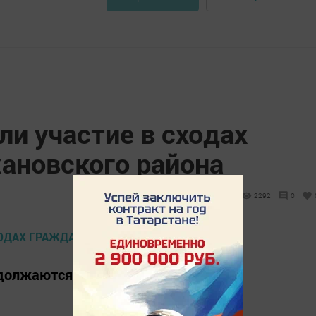
и участие в сходах
новского района
2292
0
олжаются встречи с населением