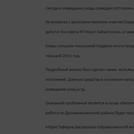
Сегодня очередные сходы граждан состоялис
На встречах с жителями приняли участие Глав
депутат Госсовета РТ Ринат Гайзатуллин, а та
Главы сельских поселений подвели итоги прод
текущий 2021 год.
Подробный анализ был сделан также использо
поселений. Данные средства в основном напра
освещение улиц и тд.
Основной проблемой является в селах обеспеч
работа по Дрожжановскомй району будет про
Марат Гафаров рассказали собравшимся об и