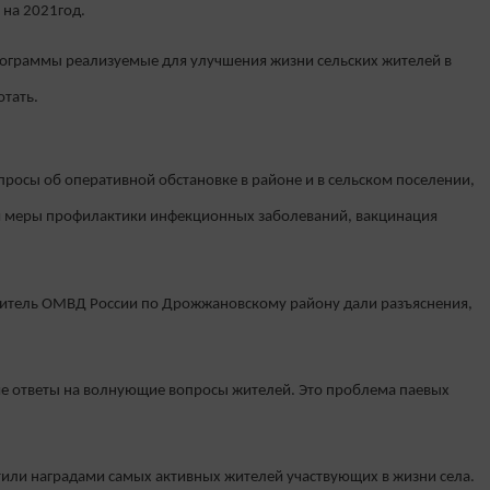
 на 2021год.
программы реализуемые для улучшения жизни сельских жителей в
отать.
просы об оперативной обстановке в районе и в сельском поселении,
 и меры профилактики инфекционных заболеваний, вакцинация
итель ОМВД России по Дрожжановскому району дали разъяснения,
е ответы на волнующие вопросы жителей. Это проблема паевых
тили наградами самых активных жителей участвующих в жизни села.