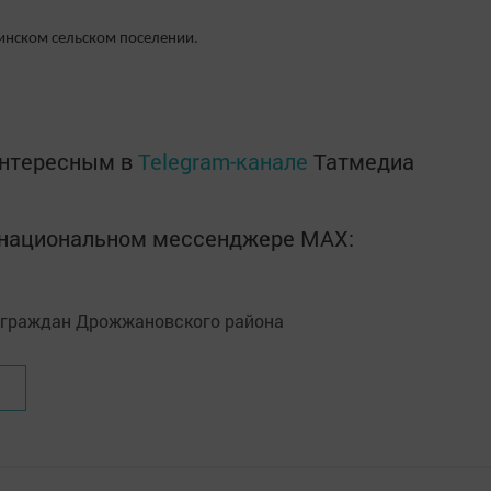
динском сельском поселении.
интересным в
Telegram-канале
Татмедиа
в национальном мессенджере MАХ: