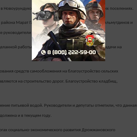
ь в Новоурундуковском и Старошаймурзинском сельских поселениях.
а района Марат Гафаров, депутат Госдумы РФ Ильдар Гильмутдинов и
кже руководители организаций и предприятий района.
еланной работы на местах за 2020 год и обозначили задачи на
вания средств самообложения на благоустройство сельских
вляются на строительство дорог. Благоустройство кладбищ,
ение питьевой водой. Руководители и депутаты отметили, что данная
должена и в текущем году.
тогах социально-экономического развития Дрожжановского