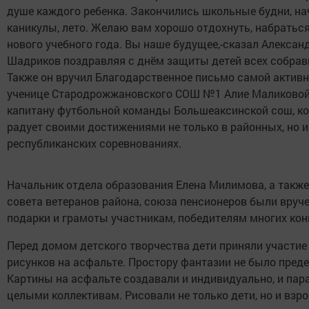
душе каждого ребенка. Закончились школьные будни, н
каникулы, лето. Желаю вам хорошо отдохнуть, набраться
нового учебного года. Вы наше будущее,-сказал Алексан
Шадриков поздравляя с днём защиты детей всех собрав
Также он вручил Благодарственное письмо самой актив
ученице Стародрожжановского СОШ №1 Алие Маликовой
капитану футбольной команды Большеаксинской сош, к
радует своими достижениями не только в районных, но и
республиканских соревнованиях.
Начальник отдела образования Елена Милимова, а также
совета ветеранов района, союза пенсионеров были вруч
подарки и грамоты участникам, победителям многих кон
Перед домом детского творчества дети приняли участие 
рисунков на асфальте. Простору фантазии не было преде
Картины на асфальте создавали и индивидуально, и пара
целыми коллективам. Рисовали не только дети, но и взр