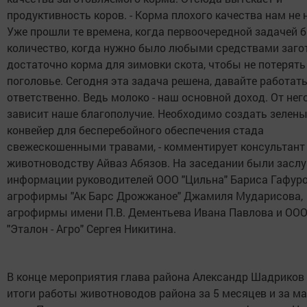
продуктивность коров. - Корма плохого качества нам не
Уже прошли те времена, когда первоочередной задачей 
количество, когда нужно было любыми средствами заго
достаточно корма для зимовки скота, чтобы не потерять
поголовье. Сегодня эта задача решена, давайте работать
ответственно. Ведь молоко - наш основной доход. От нег
зависит наше благополучие. Необходимо создать зелен
конвейер для бесперебойного обеспечения стада
свежескошенными травами, - комментирует консультант
животноводству Айваз Абязов. На заседании были зас
информации руководителей ООО "Цильна" Бариса Гафуро
агрофирмы "Ак Барс Дрожжаное" Джамиля Мударисова,
агрофирмы имени П.В. Дементьева Ивана Павлова и ОО
"Эталон - Агро" Сергея Никитина.
В конце мероприятия глава района Александр Шадриков
итоги работы животноводов района за 5 месяцев и за ма