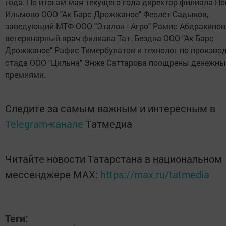
года. По итогам мая текущего года директор филиала Но
Ильмово ООО "Ак Барс Дрожжаное" Феолет Садыков,
заведующий МТФ ООО "Эталон - Агро" Рамис Абдракипов
ветеринарный врач филиала Тат. Бездна ООО "Ак Барс
Дрожжаное" Рафис Тимербулатов и технолог по произво
стада ООО "Цильна" Энже Саттарова поощрены денежн
премиями.
Следите за самым важным и интересным в
Telegram-канале
Татмедиа
Читайте новости Татарстана в национальном
мессенджере MАХ:
https://max.ru/tatmedia
Теги: