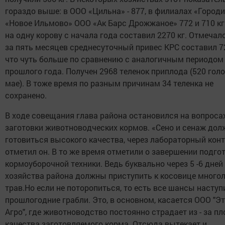
гораздо выше: в ООО «Цильна» - 877, в филиалах «Город
«Новое Ильмово» ООО «Ак Барс Дрожжаное» 772 и 710 кг
на одну корову с начала года составил 2270 кг. Отмечало
за пять месяцев среднесуточный привес КРС составил 72
что чуть больше по сравнению с аналогичным периодом
прошлого года. Получен 2968 теленок приплода (520 голо
мае). В тоже время по разным причинам 34 теленка не
сохранено.
В ходе совещания глава района остановился на вопроса
заготовки животноводческих кормов. «Сено и сенаж до
готовиться высокого качества, через лабораторный контр
отметил он. В то же время отметили о завершении подго
кормоуборочной техники. Ведь буквально через 5 -6 дней
хозяйства района должны приступить к косовице много
трав.Но если не поторопиться, то есть все шансы наступ
прошлогодние грабли. Это, в основном, касается ООО "Эт
Агро", где животноводство постоянно страдает из - за пл
качества заготовляемого корма. Отсюда вытекает и