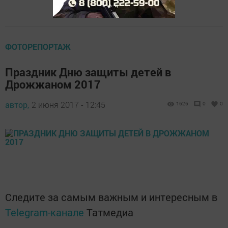
ФОТОРЕПОРТАЖ
Праздник Дню защиты детей в
Дрожжаном 2017
автор,
2 июня 2017 - 12:45
1626
0
0
Следите за самым важным и интересным в
Telegram-канале
Татмедиа