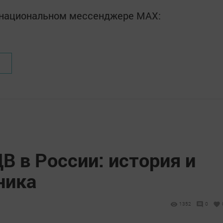
в национальном мессенджере MАХ:
В в России: история и
ника
1352
0