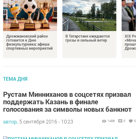
Дрожжановский район
В Татарстане ожидаются
XIX Рел
готовится к Дню
грозы и сильный ветер
«Мочале
физкультурника: афиша
прошли
спортивных мероприятий
Дрожжа
ТЕМА ДНЯ
Рустам Минниханов в соцсетях призвал
поддержать Казань в финале
голосования за символы новых банкнот
автор,
5 сентября 2016 - 10:23
1488
0
0