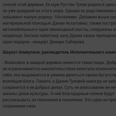
снохой этой деревни. Ее муж Рустем Тулов родился здесь
он уже ушедший из этого мира. Однако их родственники 
забывают малую родину - Мочалеево. Добавим выше ск
материальной помощью Дании Асхатовны, также постро
автомобильные и один пешеходный мосты, сооружены в
кладбище. Битком набитому залу Дания ханум преподне
один подарок - концерт Данира Сабирова.
Шаукат Аливуллов, руководитель Исполнительного коми
- Возможно, в каждой деревни имеются такие люди. Доб
не ограничивается накопительством капитала исключит
себя, оно выражается в умении делиться своим богатст
всеобщие блага. Память о Дании Туловой никогда не заб
сохранится в ее добрых делах. Суть не вписывании ее им
анналы дома культуры. О ней благодарные селяне будут
рассказывать из поколения в поколение. Это один из пр
сохранения села.