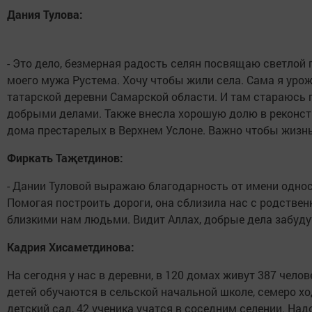
Дания Тулова:
- Это дело, безмерная радость селян посвящаю светлой
моего мужа Рустема. Хочу чтобы жили села. Сама я урож
татарской деревни Самарской области. И там стараюсь 
добрыми делами. Также внесла хорошую долю в реконс
дома престарелых в Верхнем Услоне. Важно чтобы жизнь
Фиркать Таҗетдинов:
- Дании Туловой выражаю благодарность от имени одно
Помогая построить дороги, она сблизила нас с родствен
близкими нам людьми. Видит Аллах, добрые дела забуду
Кадрия Хисаметдинова:
На сегодня у нас в деревни, в 120 домах живут 387 челове
детей обучаются в сельской начальной школе, семеро хо
детский сад, 42 ученика учатся в соседним селении. Над