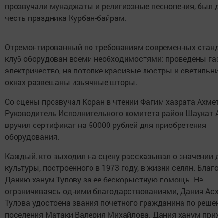
прозвучали мунаджаты и религиозные песнопения, был д
честь праздника Курбан-байрам.
Отремонтированный по требованиям современных стан
клуб оборудован всеми необходимостями: проведены газ
электричество, на потолке красивые люстры и светильни
окнах развешаны изьячные шторы.
Со сцены прозвучал Коран в чтении Фагим хазрата Ахме
Руководитель Исполнительного комитета район Шаукат 
вручил сертификат на 50000 рублей для приобретения
оборудования.
Каждый, кто выходил на сцену рассказывал о значении
культуры, построенного в 1973 году, в жизни селян. Бла
Данию ханум Тулову за ее бескорыстную помощь. Не
ограничиваясь одними благодарствованиями, Дания Ас
Тулова удостоена звания почетного гражданина по реш
поселения Матаки Валерия Михайлова. Дания ханум при