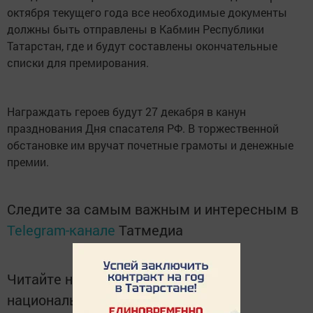
октября текущего года все необходимые документы
должны быть отправлены в Кабмин Республики
Татарстан, где и будут составлены окончательные
списки для премирования.
Награждать героев будут 27 декабря в канун
празднования Дня спасателя РФ. В торжественной
обстановке им вручат почетные грамоты и денежные
премии.
Следите за самым важным и интересным в
Telegram-канале
Татмедиа
Читайте новости Татарстана в
национальном мессенджере MАХ: