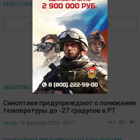
https://max.ru/tatmedia
Перейти на страницу новости
ОБЩЕСТВО
Синоптики предупреждают о понижении
температуры до -27 градусов в РТ
автор,
16 февраля 2018 - 05:17
0
0
0