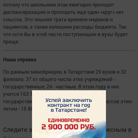
потому что школьники итак ежегодно проходят
диспансеризацию и проходить еще один «круг» нет
смысла. Это лишняя трата времени медиков и
пациентов, а также излишние расходы бюджета. Так
что хотя бы в этой части поступающим в вузы будет
проще.
Наша справка
По данным минобрнауки, в Татарстане 29 вузов и 32
филиала. 37 от общего числа этих учреждений -
государственные, 24 - частные. В этом году в них
учится 163 136 студентов, причем 79% - в
государственных вузах. Выпускников 11 классов этим
летом - 15 867 человек.
Следите за самым важным и интересным в