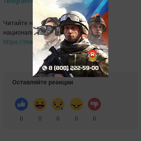
Telegram-канале
Татмедиа
Читайте новости Татарстана в
национальном мессенджере MАХ:
https://max.ru/tatmedia
Оставляйте реакции
0
0
0
0
0