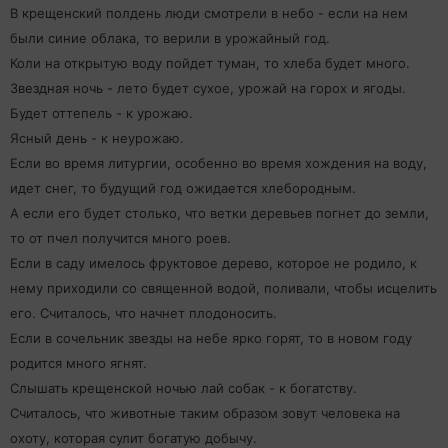
В крещенский полдень люди смотрели в небо - если на нем
были синие облака, то верили в урожайный год.
Коли на открытую воду пойдет туман, то хлеба будет много.
Звездная ночь - лето будет сухое, урожай на горох и ягоды.
Будет оттепель - к урожаю.
Ясный день - к неурожаю.
Если во время литургии, особенно во время хождения на воду,
идет снег, то будущий год ожидается хлебородным.
А если его будет столько, что ветки деревьев погнет до земли,
то от пчел получится много роев.
Если в саду имелось фруктовое дерево, которое не родило, к
нему приходили со священной водой, поливали, чтобы исцелить
его. Считалось, что начнет плодоносить.
Если в сочельник звезды на небе ярко горят, то в новом году
родится много ягнят.
Слышать крещенской ночью лай собак - к богатству.
Считалось, что животные таким образом зовут человека на
охоту, которая сулит богатую добычу.