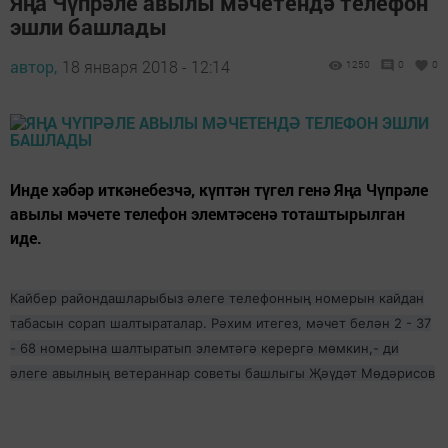
Яңа Чүпрәле авылы мәчетендә телефон
эшли башлады
автор,
18 января 2018 - 12:14
1250
0
0
Инде хәбәр иткәнебезчә, күптән түгел генә Яңа Чүпрәле
авылы мәчете телефон элемтәсенә тоташтырылган
иде.
Кайбер райондашларыбыз әлеге телефонның номерын кайдан
табасын сорап шалтыраталар. Рәхим итегез, мәчет белән 2 - 37
- 68 номерына шалтыратып элемтәгә керергә мөмкин,- ди
әлеге авылның ветераннар советы башлыгы Җәүдәт Мөдәрисов