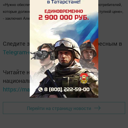
«Нужно обеспечить баланс интересов поставщиков и потребителей,
которые должны получать качественные услуги по доступной цене»,
- заключил Алексей Песошин.
Следите за самым важным и интересным в
Telegram-канале
Татмедиа
Читайте новости Татарстана в
национальном мессенджере MАХ:
https://max.ru/tatmedia
Перейти на страницу новости