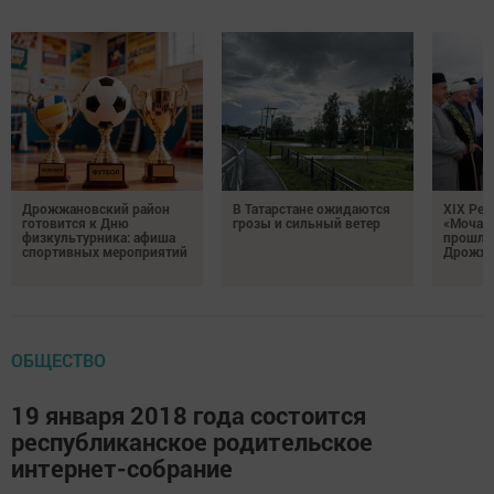
Дрожжановский район
В Татарстане ожидаются
XIX Рел
готовится к Дню
грозы и сильный ветер
«Мочале
физкультурника: афиша
прошли
спортивных мероприятий
Дрожжа
ОБЩЕСТВО
19 января 2018 года состоится
республиканское родительское
интернет-собрание