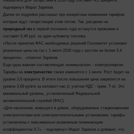
показатель для Татарстана в 2018 году составит 4,2 процента,
подчеркнул Марат Зарипов.
Далее он подробно рассказал про конкретные изменения тарифов,
которые ждут татарстанцев этим летом. Так, расценки на
природный газ
в первой половине года останутся прежними и
составят 5,48 руб. за один кубометр топлива.
«После принятия ФАС необходимых решений Госкомитет установит
розничные цены на газ с 1 июля 2018 года с ростом не более 3,4
процента», - отметил Зарипов.
Еще одна важная составляющая «коммуналки» - электроэнергия.
Тарифы на
электричество
также изменятся с 1 июля. Рост будет на
уровне 3,6 процента. В итоге после повышения цена закрепится на
уровне 3,69 рубля за киловатт-час (с учетом НДС - прим. Т-и). Это
минимальный уровень, установленный Федеральной
антимонопольной службой (ФАС).
«Для населения, живущего в домах, оборудованных стационарными
электроплитами или электроотопительными установками, тарифы
установлены с максимально возможным понижающим
коэффициентом 0,7», - подчеркнул Марат Зарипов и добавил, что