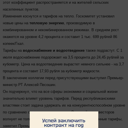
этот коэффициент распространяется и на жителей сельских
населенных пунктов.
Изменения коснутся и тарифов на тепло. Госкомитет установил
новые цены на
тепловую энергию
, производимую в
комбинированном и некомбинированном режимах. В среднем рост
окажется на уровне 4,2 процента и составит 1 тыс. 699 рублей 86
копеек/Гкал.
Тарифы на
водоснабжение и водоотведение
также подрастут. С 1
июля водоснабжение подорожает на 3,5 процента до 24,45 рублей за
кубометр. Цена на водоотведение вырастет немного сильнее - на 3,7
процента и составит 17,93 рубля за кубометр жидкости.
В заключение коллегии перед присутствующими выступил Премьер-
министр РТ Алексей Песошин.
Он подчеркнул, что на все сферы экономики и социальной жизни
значительно влияет уровень тарифов. Перед республиканскими
властями стоит задача удержать их на конкурентноспособном уровне
по сравнению с соседними регионами. Ведь сейчас инвесторов
волнует не только налоговая нагрузка, но и установленные тарифы,
заметил Премьер-министр РТ.