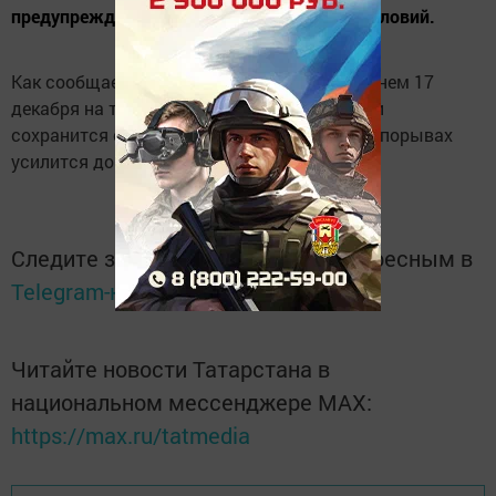
предупреждение об ухудшении погодных условий.
Как сообщает Гидрометцентр РТ, ночью и днем 17
декабря на территории республики местами
сохранится сильный южный ветер. Ветер в порывах
усилится до 15-18 м/с.
Следите за самым важным и интересным в
Telegram-канале
Татмедиа
Читайте новости Татарстана в
национальном мессенджере MАХ:
https://max.ru/tatmedia