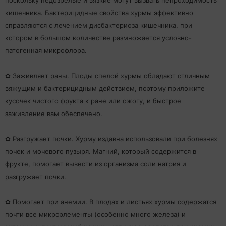
поскольку недозрелые и вязкие могут вызвать непроходимость
кишечника. Бактерицидные свойства хурмы эффективно
справляются с лечением дисбактериоза кишечника, при
котором в большом количестве размножается условно-
патогенная микрофлора.
✿ Заживляет раны. Плоды спелой хурмы обладают отличным
вяжущим и бактерицидным действием, поэтому приложите
кусочек чистого фрукта к ране или ожогу, и быстрое
заживление вам обеспечено.
✿ Разгружает почки. Хурму издавна использовали при болезнях
почек и мочевого пузыря. Магний, который содержится в
фрукте, помогает вывести из организма соли натрия и
разгружает почки.
✿ Помогает при анемии. В плодах и листьях хурмы содержатся
почти все микроэлементы (особенно много железа) и