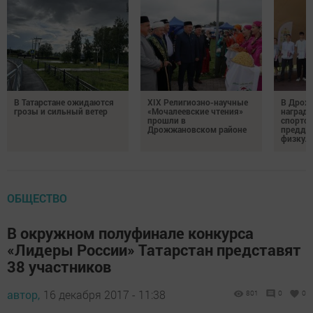
В Татарстане ожидаются
XIX Религиозно-научные
В Дрож
грозы и сильный ветер
«Мочалеевские чтения»
награди
прошли в
спортсм
Дрожжановском районе
преддв
физкул
ОБЩЕСТВО
В окружном полуфинале конкурса
«Лидеры России» Татарстан представят
38 участников
автор,
16 декабря 2017 - 11:38
801
0
0