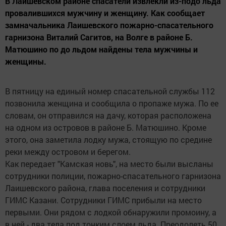
В Лаишевском районе спасатели извлекли из-подо льда
провалившихся мужчину и женщину. Как сообщает
замначальника Лаишевского пожарно-спасательного
гарнизона Виталий Сагитов, на Волге в районе Б.
Матюшино по до льдом найдены тела мужчины и
женщины.
В пятницу на единый номер спасательной службы 112
позвонила женщина и сообщила о пропаже мужа. По ее
словам, он отправился на дачу, которая расположена
на одном из островов в районе Б. Матюшино. Кроме
этого, она заметила лодку мужа, стоящую по средине
реки между островом и берегом.
Как передает "Камская новь", на место были высланы
сотрудники полиции, пожарно-спасательного гарнизона
Лаишевского района, глава поселения и сотрудники
ГИМС Казани. Сотрудники ГИМС прибыли на место
первыми. Они рядом с лодкой обнаружили промоину, а
в ней - два тела под тонким слоем льда. Преодолеть 50