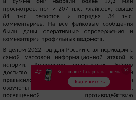
В сумме они набрали более 17,3 млн
просмотров, почти 207 тыс. «лайков», свыше
84 тыс. репостов и порядка 34 тыс.
комментариев. На все фейковые сообщения
были даны оперативные опровержения и
комментарии профильных ведомств.
В целом 2022 год для России стал периодом с
самой массовой информационной атакой в
истории.
Количество уникальных фейков
Все новости Татарстана - здесь
достигло 3,7 тысяч. а число их упоминаний
превысило 9,3 млн. – такие данные были
Подпишитесь
озвучены на итоговой пресс-конференции,
посвященной противодействию
распространения недостоверной информации,
прошедшей накануне в МИА «Россия сегодня».
По словам
генерального директора АНО
«Диалог Регионы» и АНО «Диалог» Владимира
Табака, еженедельно сталкиваются с фейками