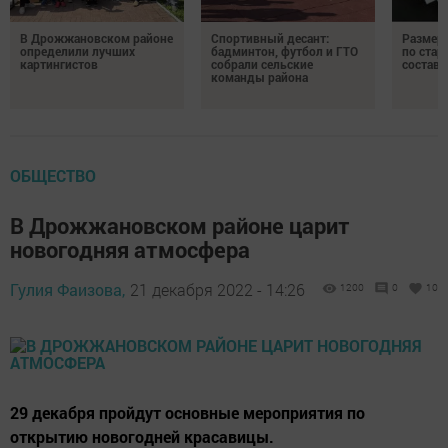
В Дрожжановском районе
Спортивный десант:
Размер 
определили лучших
бадминтон, футбол и ГТО
по стар
картингистов
собрали сельские
состави
команды района
ОБЩЕСТВО
В Дрожжановском районе царит
новогодняя атмосфера
Гулия Фаизова,
21 декабря 2022 - 14:26
1200
0
10
29 декабря пройдут основные мероприятия по
открытию новогодней красавицы.