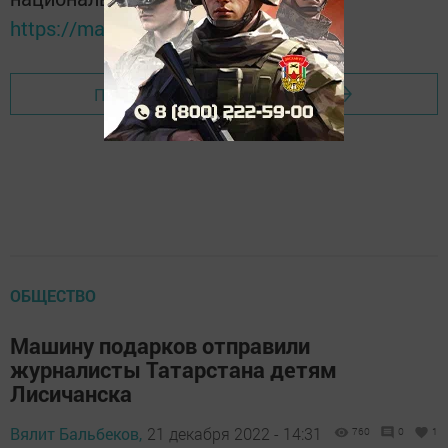
https://max.ru/tatmedia
Перейти на страницу новости
ОБЩЕСТВО
Машину подарков отправили
журналисты Татарстана детям
Лисичанска
Вялит Бальбеков,
21 декабря 2022 - 14:31
760
0
1