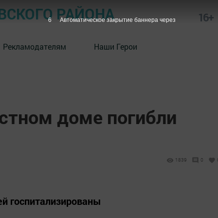
СКОГО РАЙОНА
16+
5
Автоматическое закрытие баннера через
Рекламодателям
Наши Герои
астном доме погибли
1839
0
ей госпитализированы