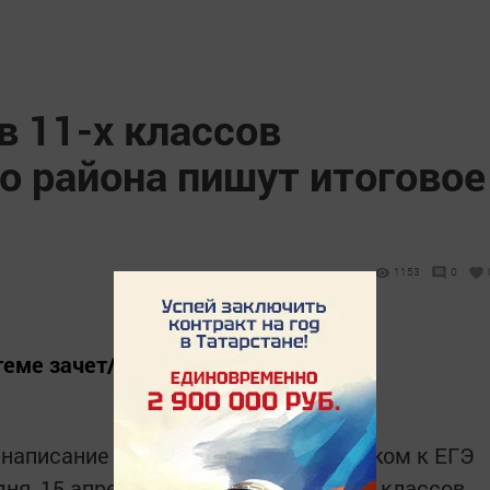
в 11-х классов
 района пишут итоговое
1153
0
теме зачет/незачет.
 написание которого является допуском к ЕГЭ
дня, 15 апреля, 109 выпускников 11-х классов