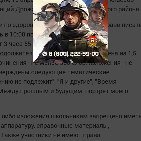
аций Дрожжановского муниципального района.
и по здоровью вместо сочинения вправе писат
 в 10:00 по местному времени, его
3 часа 55 минут. Для участников с
одолжительность написания увеличена на 1,5
инения - не менее 350 слов, изложения - не
утверждены следующие тематические
нию не подлежит", "Я и другие", "Время
 "Между прошлым и будущим: портрет моего
я либо изложения школьникам запрещено имет
 аппаратуру, справочные материалы,
 Также участники не имеют права