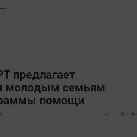
РТ предлагает
м молодым семьям
граммы помощи
9:11
1753
0