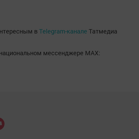
интересным в
Telegram-канале
Татмедиа
в национальном мессенджере MАХ: