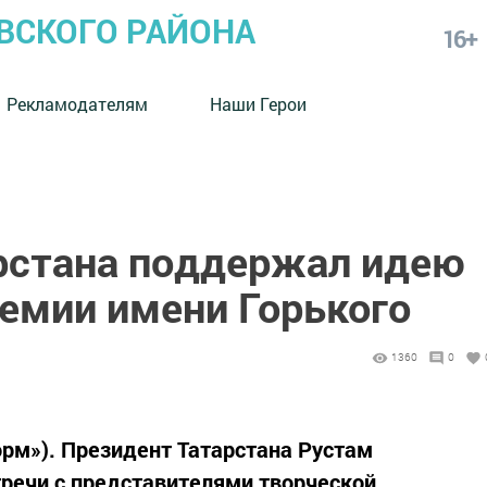
СКОГО РАЙОНА
16+
Рекламодателям
Наши Герои
рстана поддержал идею
емии имени Горького
1360
0
орм»). Президент Татарстана Рустам
тречи с представителями творческой