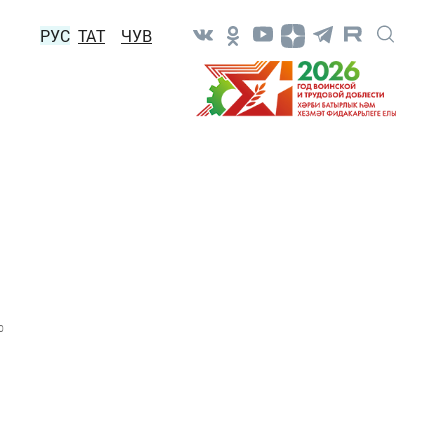
РУС
ТАТ
ЧУВ
0