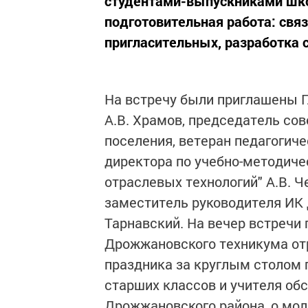
студентами-выпускниками школ
подготовительная работа: связ
пригласительных, разработка 
На встречу были приглашены Г
А.В. Храмов, председатель со
поселения, ветеран педагогиче
директора по учебно-методич
отраслевых технологий" А.В. Ч
заместитель руководителя ИК
Тарнавский. На вечер встречи 
Дрожжановского техникума отр
праздника за круглым столом 
старших классов и учителя об
Дрожжановского района, о мо