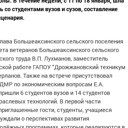
ы. В течение недели, с 11 по 18 января, шла
ь со студентами вузов и сузов, составление
сценария.
лава Большеаксинского сельского поселения
вета ветеранов Большеаксинского сельского
ского труда В.П. Лухманов, заместитель
еской работе ГАПОУ "Дрожжановский техникум
ерланов. Также на встрече присутствовал
 ДМР по экономическим вопросам Е.А.
пришли 6 студентов вузов и 14 студентов
аслевых технологий. В первой части
приглашенные гости, студенты, учащиеся
суждали о перспективах развития
лодёжных программах, которые реализуются в