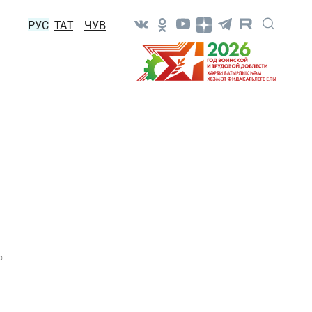
РУС
ТАТ
ЧУВ
0