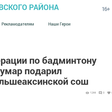
СКОГО РАЙОНА
16+
Рекламодателям
Наши Герои
рации по бадминтону
умар подарил
льшеаксинской сош
1266
0