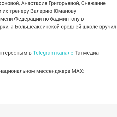
оновой, Анастасие Григорьевой, Снежанне
и их тренеру Валерию Юманову
имени Федерации по бадминтону в
рки, а Большеаксинской средней школе вручил
интересным в
Telegram-канале
Татмедиа
в национальном мессенджере MАХ: