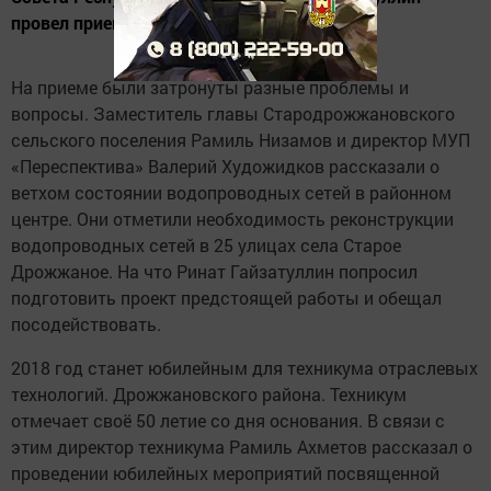
провел прием граждан.
На приеме были затронуты разные проблемы и
вопросы. Заместитель главы Стародрожжановского
сельского поселения Рамиль Низамов и директор МУП
«Переспектива» Валерий Художидков рассказали о
ветхом состоянии водопроводных сетей в районном
центре. Они отметили необходимость реконструкции
водопроводных сетей в 25 улицах села Старое
Дрожжаное. На что Ринат Гайзатуллин попросил
подготовить проект предстоящей работы и обещал
посодействовать.
2018 год станет юбилейным для техникума отраслевых
технологий. Дрожжановского района. Техникум
отмечает своё 50 летие со дня основания. В связи с
этим директор техникума Рамиль Ахметов рассказал о
проведении юбилейных мероприятий посвященной