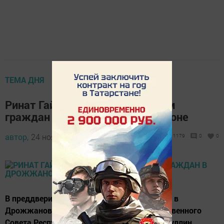
ТЕМА ДНЯ
Ринат Гайзатуллин провел прием
граждан в Дрожжановском районе
автор,
24 ноября 2017 - 10:48
1179
0
0
В преддверии Дня «Единой России» сегодня в
Дрожжановском районе депутат Государственного
Совета Республики Татарстан Ринат Гайзатуллин