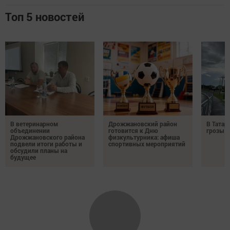
Топ 5 новостей
В ветеринарном
Дрожжановский район
В Татар
объединении
готовится к Дню
грозы и
Дрожжановского района
физкультурника: афиша
подвели итоги работы и
спортивных мероприятий
обсудили планы на
будущее